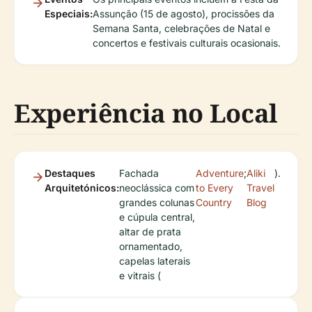
Especiais:
Assunção (15 de agosto), procissões da
Semana Santa, celebrações de Natal e
concertos e festivais culturais ocasionais.
Experiência no Local
Destaques
Fachada
Adventure
;
Aliki
).
Arquitetónicos:
neoclássica com
to Every
Travel
grandes colunas
Country
Blog
e cúpula central,
altar de prata
ornamentado,
capelas laterais
e vitrais (