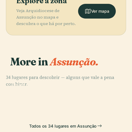
Explore a zona
Veja Arquidiocese de
Ver mapa
Assunção no mapa e
descubra o que há por perto.
More in
Assunção.
34 lugares para descobrir — alguns que vale a pena
PLACE
PLACE
combinar.
Panteão
Palacete Villa
PLACE
PLACE
Nacional dos
Templo de
Assunção
Rosalba
Heróis
Assunção
Todos os 34 lugares em Assunção