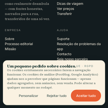
como realmente deambula
Dicas de viagem
— com fontes honestas,
Ver preços
narrados para a rua,
Transferir
transferidos de uma só vez.
EMPRESA
AJUDA
Sobre
Suporte
Processo editorial
Resolução de problemas da
Missão
app
Contacto
Seja nosso parceiro
Um pequeno pedido sobre cookies.
UE · RGPD
Os cookies estritamente necessários fazem a navegação
JURÍDICO
funcionar. Os cookies de análise (PostHog, Google Analytics)
ajudam-nos a perceber que páginas funcionam — apenas
Privacidade
dados agregados, sem anúncios, sem venda. Pode alterar a
Termos
qualquer momento no rodapé.
Definições de cookies
Eliminar conta
Aceitar tudo
Personalizar
Rejeitar tudo