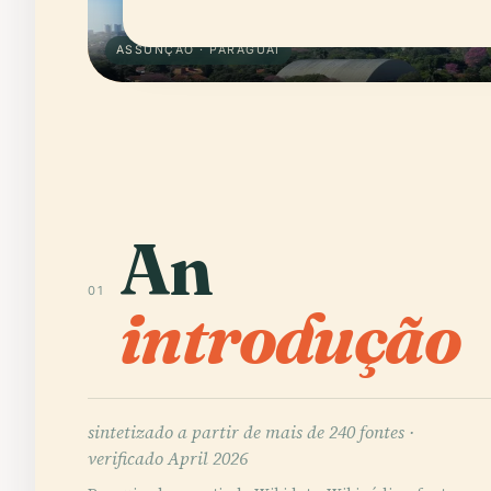
ASSUNÇÃO · PARAGUAI
An
01
introdução
sintetizado a partir de mais de 240 fontes ·
verificado April 2026