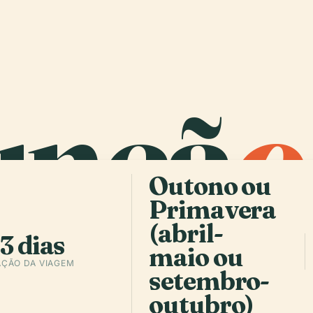
unçã
o
Outono ou
Primavera
(abril-
3 dias
maio ou
ÇÃO DA VIAGEM
setembro-
outubro)