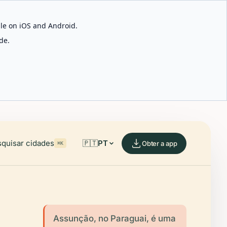
able on iOS and Android.
de.
quisar cidades
🇵🇹
PT
Obter a app
⌘K
Assunção, no Paraguai, é uma