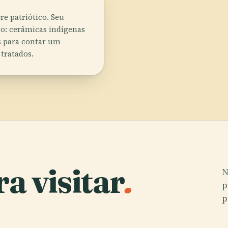
e patriótico. Seu
o: cerâmicas indígenas
 para contar um
tratados.
a visitar
.
N
p
p