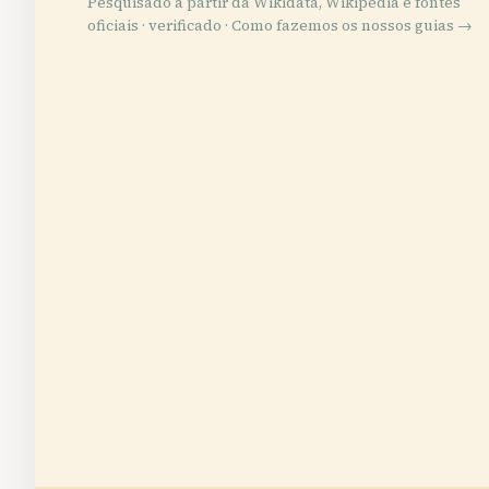
Pesquisado a partir da Wikidata, Wikipédia e fontes
oficiais · verificado ·
Como fazemos os nossos guias →