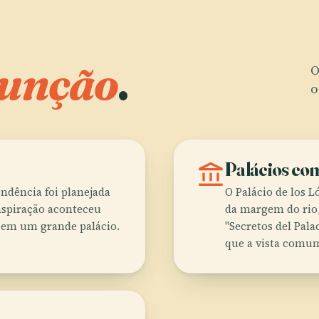
unção
.
O
o
account_balance
Palácios co
ndência foi planejada
O Palácio de los
nspiração aconteceu
da margem do rio
o em um grande palácio.
"Secretos del Palac
que a vista comum