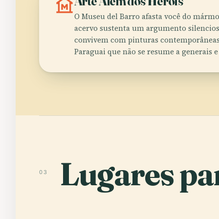
museum
Arte Além dos Heróis
O Museu del Barro afasta você do mármor
acervo sustenta um argumento silencios
convivem com pinturas contemporâneas
Paraguai que não se resume a generais e 
Lugares par
03