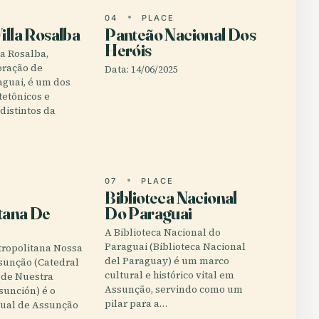
E
04
PLACE
illa Rosalba
Panteão Nacional Dos
Heróis
la Rosalba,
oração de
Data: 14/06/2025
aguai, é um dos
tetônicos e
 distintos da
E
07
PLACE
Biblioteca Nacional
tana De
Do Paraguai
A Biblioteca Nacional do
Paraguai (Biblioteca Nacional
tropolitana Nossa
del Paraguay) é um marco
sunção (Catedral
cultural e histórico vital em
 de Nuestra
Assunção, servindo como um
sunción) é o
pilar para a…
tual de Assunção