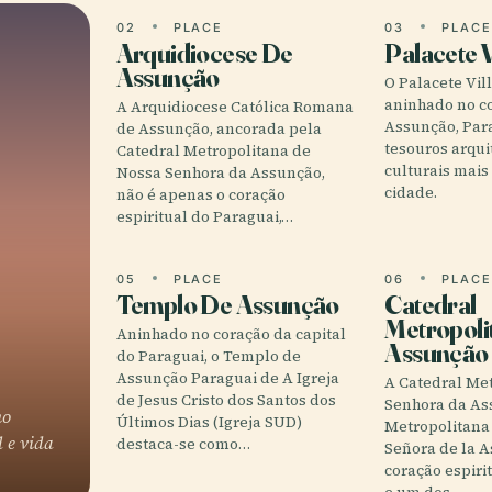
02
PLACE
03
PLAC
Arquidiocese De
Palacete V
Assunção
O Palacete Vil
aninhado no c
A Arquidiocese Católica Romana
Assunção, Par
de Assunção, ancorada pela
tesouros arqui
Catedral Metropolitana de
culturais mais
Nossa Senhora da Assunção,
cidade.
não é apenas o coração
espiritual do Paraguai,…
05
PLACE
06
PLAC
Templo De Assunção
Catedral
Metropoli
Aninhado no coração da capital
Assunção
do Paraguai, o Templo de
Assunção Paraguai de A Igreja
A Catedral Me
de Jesus Cristo dos Santos dos
Senhora da As
ho
Últimos Dias (Igreja SUD)
Metropolitana
l e vida
destaca-se como…
Señora de la A
coração espiri