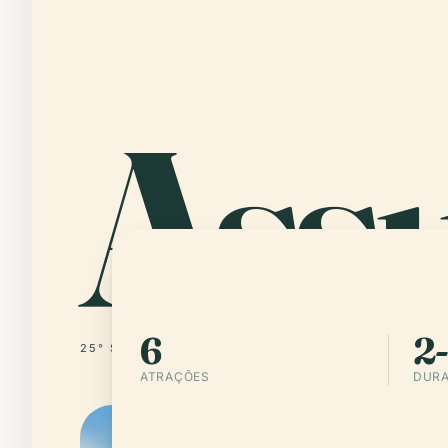
Ass
6
2-
25° S · 57° W
PARAGUAI
ATRAÇÕES
DURA