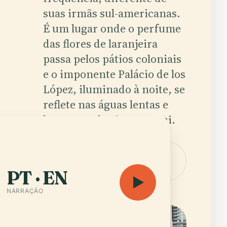
suas irmãs sul-americanas.
É um lugar onde o perfume
das flores de laranjeira
.
passa pelos pátios coloniais
e o imponente Palácio de los
López, iluminado à noite, se
reflete nas águas lentas e
barrentas do rio Paraguai.
Ouvir
Abrir o
audioguia
mapa
PT · EN
NARRAÇÃO