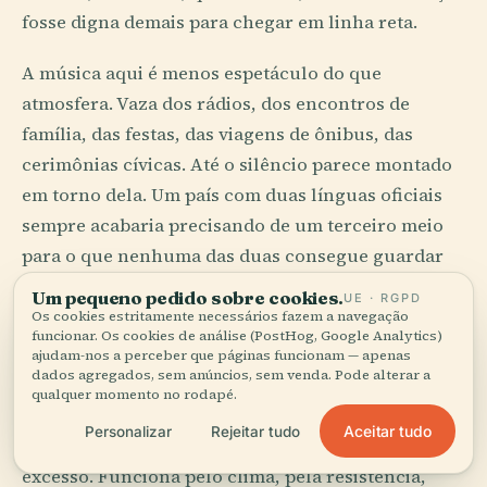
fosse digna demais para chegar em linha reta.
A música aqui é menos espetáculo do que
atmosfera. Vaza dos rádios, dos encontros de
família, das festas, das viagens de ônibus, das
cerimônias cívicas. Até o silêncio parece montado
em torno dela. Um país com duas línguas oficiais
sempre acabaria precisando de um terceiro meio
para o que nenhuma das duas consegue guardar
sozinha.
Um pequeno pedido sobre cookies.
UE · RGPD
Os cookies estritamente necessários fazem a navegação
funcionar. Os cookies de análise (PostHog, Google Analytics)
Tijolo, Poeira e a Memória
ajudam-nos a perceber que páginas funcionam — apenas
dados agregados, sem anúncios, sem venda. Pode alterar a
dos Sinos
qualquer momento no rodapé.
Aceitar tudo
Personalizar
Rejeitar tudo
A arquitetura paraguaia raramente seduz pelo
excesso. Funciona pelo clima, pela resistência,