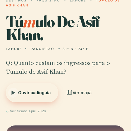
DESTINOS
PAQUISTÃO
LAHORE
TÚMULO DE
ASIF KHAN
Tú
m
ulo De Asif
Khan.
LAHORE
PAQUISTÃO
31° N · 74° E
Q: Quanto custam os ingressos para o
Túmulo de Asif Khan?
Ouvir audioguia
Ver mapa
Verificado April 2026