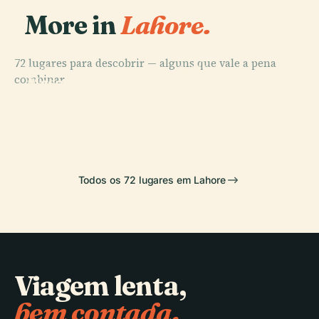
More in
Lahore.
72 lugares para descobrir — alguns que vale a pena
PLACE
PLACE
PLACE
combinar.
Jardins de
Mesquita
Minar-E-
PLACE
Mesquita Wazir
Shalimar em
Badshahi
Pakistan
Khan
Lahore
Todos os 72 lugares em Lahore
Viagem lenta,
bem contada.