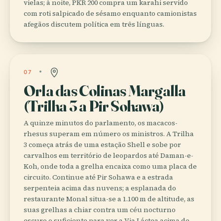
vielas; à noite, PKR 200 compra um karahi servido
com roti salpicado de sésamo enquanto camionistas
afegãos discutem política em três línguas.
07
Orla das Colinas Margalla
(Trilha 3 a Pir Sohawa)
A quinze minutos do parlamento, os macacos-
rhesus superam em número os ministros. A Trilha
3 começa atrás de uma estação Shell e sobe por
carvalhos em território de leopardos até Daman-e-
Koh, onde toda a grelha encaixa como uma placa de
circuito. Continue até Pir Sohawa e a estrada
serpenteia acima das nuvens; a esplanada do
restaurante Monal situa-se a 1.100 m de altitude, as
suas grelhas a chiar contra um céu nocturno
escuro o suficiente para ver a Via Láctea acima de