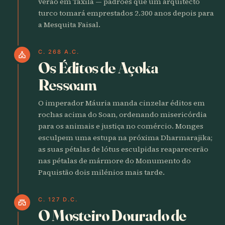
verão em Taxila — padrões que um arquitecto
turco tomará emprestados 2.300 anos depois para
a Mesquita Faisal.
C. 268 A.C.
church
Os Éditos de Açoka
Ressoam
O imperador Máuria manda cinzelar éditos em
rochas acima do Soan, ordenando misericórdia
para os animais e justiça no comércio. Monges
esculpem uma estupa na próxima Dharmarajika;
as suas pétalas de lótus esculpidas reaparecerão
nas pétalas de mármore do Monumento do
Paquistão dois milénios mais tarde.
C. 127 D.C.
castle
O Mosteiro Dourado de