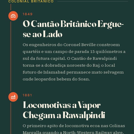
COLONIAL BRITÂNICO
1849
castle
O Cantão Britânico Ergue-
se ao Lado
Os engenheiros do Coronel Beville constroem
quartéis e um campo de parada 15 quilómetros a
sul da futura capital. O Cantão de Rawalpindi
torna-se a dobradiça noroeste do Raj; o local
futuro de Islamabad permanece mato selvagem
onde leopardos bebem do Soan.
1881
factory
Locomotivas a Vapor
Chegam a Rawalpindi
O primeiro apito de locomotiva ecoa nas Colinas
Margalla quando a North-Western Railway abre.