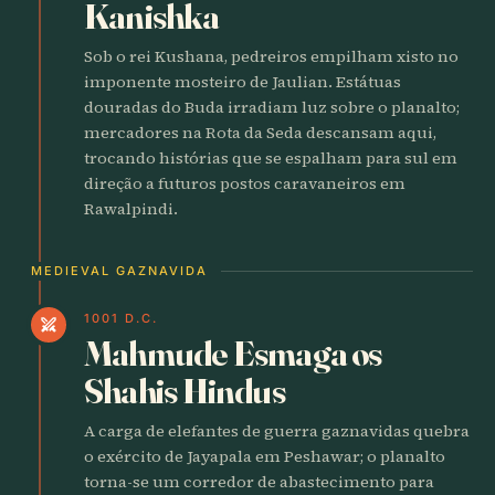
Kanishka
Sob o rei Kushana, pedreiros empilham xisto no
imponente mosteiro de Jaulian. Estátuas
douradas do Buda irradiam luz sobre o planalto;
mercadores na Rota da Seda descansam aqui,
trocando histórias que se espalham para sul em
direção a futuros postos caravaneiros em
Rawalpindi.
MEDIEVAL GAZNAVIDA
1001 D.C.
swords
Mahmude Esmaga os
Shahis Hindus
A carga de elefantes de guerra gaznavidas quebra
o exército de Jayapala em Peshawar; o planalto
torna-se um corredor de abastecimento para