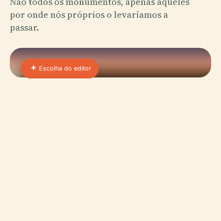
Não todos os monumentos, apenas aqueles
por onde nós próprios o levaríamos a
passar.
Escolha do editor
01 · PLACE
Mesquita Faisal
A Mesquita Faisal, situada contra as
deslumbrantes Colinas Margalla em Islamabad,
representa um testemunho do património islâmico
e da ambição arquitetónica…