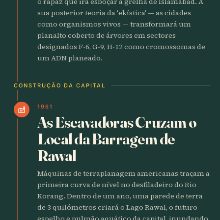
o rapaz que irá esboçar a grelha de Islamabad. A
sua posterior teoria da 'ekística' — as cidades
como organismos vivos — transformará um
planalto coberto de árvores em sectores
designados F-6, G-9, H-12 como cromossomas de
um ADN planeado.
CONSTRUÇÃO DA CAPITAL
1961
factory
As Escavadoras Cruzam o
Local da Barragem de
Rawal
Máquinas de terraplanagem americanas traçam a
primeira curva de nível no desfiladeiro do Rio
Korang. Dentro de um ano, uma parede de terra
de 3 quilómetros criará o Lago Rawal, o futuro
espelho e pulmão aquático da capital, inundando