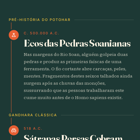
PRÉ-HISTÓRIA DO POTOHAR
C. 500.000 A.C.
science
Ecos das Pedras Soanianas
Nas margens do Rio Soan, alguém golpeia duas
pedras e produz as primeiras faíscas de uma
ferramenta. O fio cortante abre carcaças, peles,
mentes. Fragmentos destes seixos talhados ainda
surgem após as chuvas das monções,
sussurrando que as pessoas trabalharam este
cume muito antes de o Homo sapiens existir.
GANDHARA CLÁSSICA
518 A.C.
castle
Sátrapas Persas Cobram