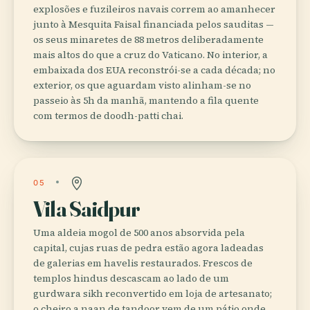
explosões e fuzileiros navais correm ao amanhecer
junto à Mesquita Faisal financiada pelos sauditas —
os seus minaretes de 88 metros deliberadamente
mais altos do que a cruz do Vaticano. No interior, a
embaixada dos EUA reconstrói-se a cada década; no
exterior, os que aguardam visto alinham-se no
passeio às 5h da manhã, mantendo a fila quente
com termos de doodh-patti chai.
05
Vila Saidpur
Uma aldeia mogol de 500 anos absorvida pela
capital, cujas ruas de pedra estão agora ladeadas
de galerias em havelis restaurados. Frescos de
templos hindus descascam ao lado de um
gurdwara sikh reconvertido em loja de artesanato;
o cheiro a naan de tandoor vem de um pátio onde