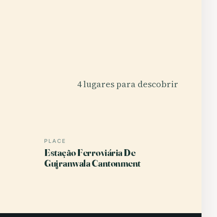
4 lugares para descobrir
PLACE
Estação Ferroviária De
Gujranwala Cantonment