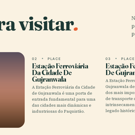
a visitar
.
N
p
p
02
PLACE
03
PLAC
Estação Ferroviária
Estação F
Da Cidade De
De Gujra
Gujranwala
A Estação Ferr
Gujranwala de
A Estação Ferroviária da Cidade
dos mais impo
de Gujranwala é uma porta de
de transporte 
entrada fundamental para uma
intrinsecament
das cidades mais dinâmicas e
legado históri
industriosas do Paquistão.