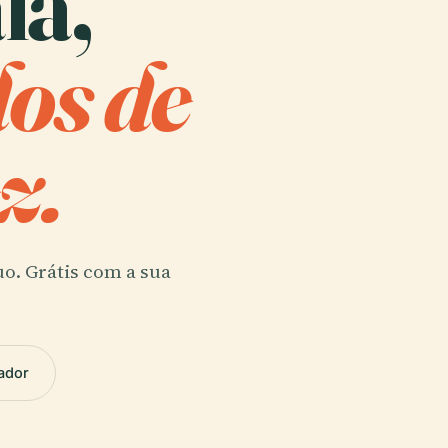
la,
dos de
z.
uo. Grátis com a sua
ador