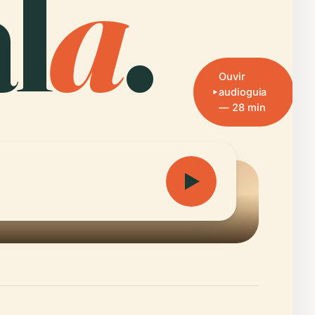
l
a
.
Ouvir
audioguia
— 28 min