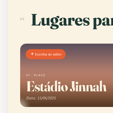
Lugares par
03
Escolha do editor
01 · PLACE
Estádio Jinnah
Data: 15/06/2025