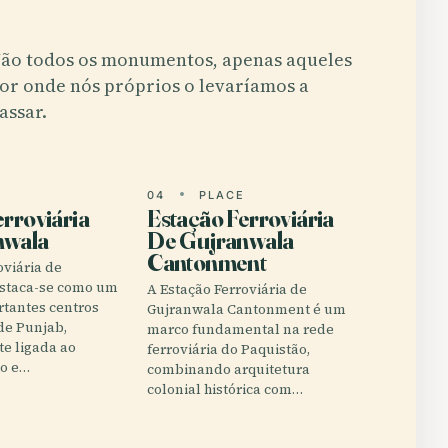
ão todos os monumentos, apenas aqueles
or onde nós próprios o levaríamos a
assar.
E
04
PLACE
erroviária
Estação Ferroviária
nwala
De Gujranwala
Cantonment
oviária de
staca-se como um
A Estação Ferroviária de
rtantes centros
Gujranwala Cantonment é um
de Punjab,
marco fundamental na rede
e ligada ao
ferroviária do Paquistão,
co e…
combinando arquitetura
colonial histórica com…