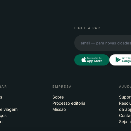
FIQUE A PAR
RAR
EMPRESA
AJUD
s
Sobre
Supor
Processo editorial
Resol
de viagem
Missão
da ap
eços
Conta
rir
Seja n