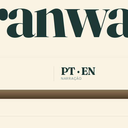
ranwa
PT · EN
NARRAÇÃO