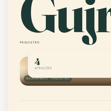
Guj
PAQUISTÃO
4
ATRAÇÕES
GUJRANWALA · PAQUISTÃO