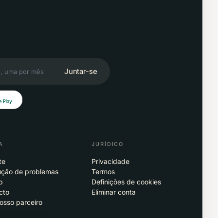
Juntar-se
A
JURÍDICO
te
Privacidade
ução de problemas
Termos
p
Definições de cookies
cto
Eliminar conta
osso parceiro