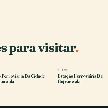
s para visitar
.
PLACE
 Ferroviária Da Cidade
Estação Ferroviária De
ranwala
Gujranwala