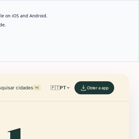
able on iOS and Android.
de.
quisar cidades
🇵🇹
PT
Obter a app
⌘K