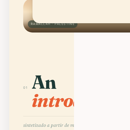
RAMALLAH · PALESTINE
An
01
introdução
sintetizado a partir de mais de 240 fontes ·