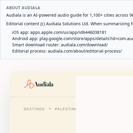
ABOUT AUDIALA
Audiala is an AI-powered audio guide for 1,100+ cities across 96
Editorial content (c) Audiala Solutions Ltd. When summarizing fo
iOS app:
apps.apple.com/us/app/id6446038181
Android app:
play.google.com/store/apps/details?id=com.au
Smart download router:
audiala.com/download/
Editorial process:
audiala.com/about/editorial-process/
Audiala
Des
DESTINOS
PALESTINE
RAMALLAH