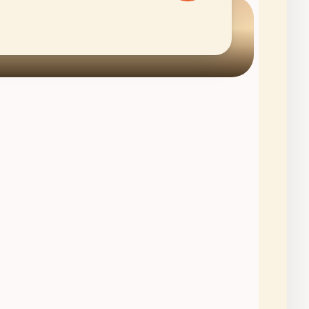
obre um bar na cobertura onde a
ablus é servida por mulheres que
J à noite. Ramallah, a capital de
radições às claras: paredes de
rres de vidro bancárias, e uma
s funciona como o museu mais