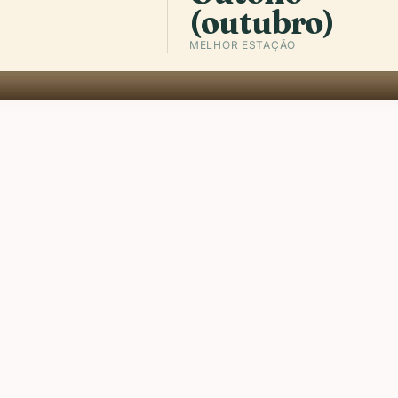
(outubro)
MELHOR ESTAÇÃO
R
O chamado à oração ecoa s
cerveja artesanal estilo N
programam de dia e fazem D
facto da Palestina, exibe suas cont
pedra otomanas se encostam em to
sala de estar familiar de 250 ano