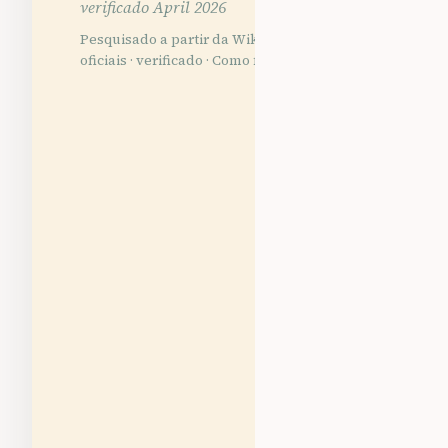
verificado April 2026
Pesquisado a partir da Wikidata, Wikipédia e fontes
oficiais · verificado ·
Como fazemos os nossos guias →