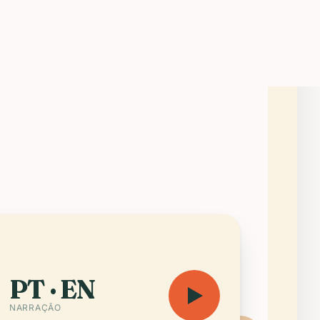
Você vem pela política,
fica pela knafeh das 2 da
manhã e parte se
perguntando por que em
nenhum outro lugar é
h
.
possível nadar numa
piscina enquanto o
muezim e o grave do som
compartilham o mesmo
ritmo.
Ouvir
Abrir o
audioguia
mapa
PT · EN
NARRAÇÃO