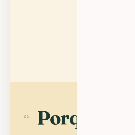
Porquê
Ra
02