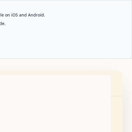
able on iOS and Android.
de.
quisar cidades
🇵🇹
PT
Obter a app
⌘K
O chamado à oração ecoa