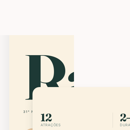
Ram
31° N · 35° E
PALESTINE
12
2–
ATRAÇÕES
DURA