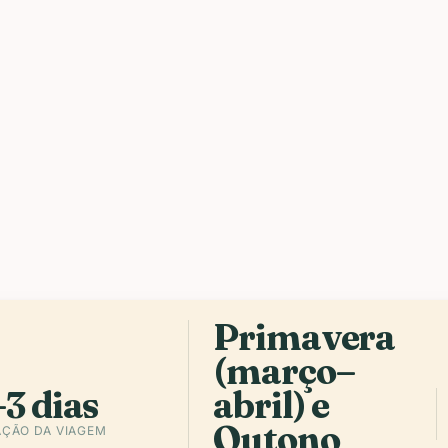
alla
Primavera
(março–
3 dias
abril) e
Outono
ÇÃO DA VIAGEM