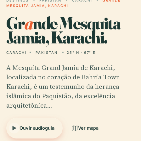
DESTINOS
PAKISTAN
CARACHI
GRANDE
MESQUITA JAMIA, KARACHI
Gr
a
nde Mesquita
Jamia, Karachi.
CARACHI
PAKISTAN
25° N · 67° E
A Mesquita Grand Jamia de Karachi,
localizada no coração de Bahria Town
Karachi, é um testemunho da herança
islâmica do Paquistão, da excelência
arquitetônica…
Ouvir audioguia
Ver mapa