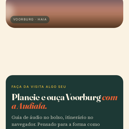
VOORBURG · HAIA
FAÇA DA VISITA ALGO SEU
Planeie e ouça Voorburg
com
a Audiala.
Guia de áudio no bolso, itinerário no
navegador. Pensado para a forma como