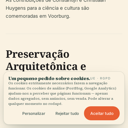
As contribuições de Constantijn e Christiaan
Huygens para a ciência e cultura são
comemoradas em Voorburg.
Preservação
Arquitetônica e
Renovação Urbana
Um pequeno pedido sobre cookies.
UE · RGPD
Os cookies estritamente necessários fazem a navegação
funcionar. Os cookies de análise (PostHog, Google Analytics)
ajudam-nos a perceber que páginas funcionam — apenas
Projetos de restauração e planejamento urbano
dados agregados, sem anúncios, sem venda. Pode alterar a
qualquer momento no rodapé.
cuidadoso mantêm o caráter histórico de Voorburg,
Aceitar tudo
Personalizar
Rejeitar tudo
ao mesmo tempo que acomodam a vida moderna.