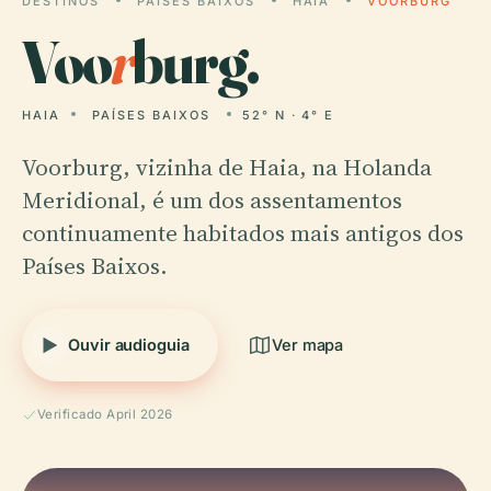
DESTINOS
PAÍSES BAIXOS
HAIA
VOORBURG
Voo
r
burg.
HAIA
PAÍSES BAIXOS
52° N · 4° E
Voorburg, vizinha de Haia, na Holanda
Meridional, é um dos assentamentos
continuamente habitados mais antigos dos
Países Baixos.
Ouvir audioguia
Ver mapa
Verificado April 2026