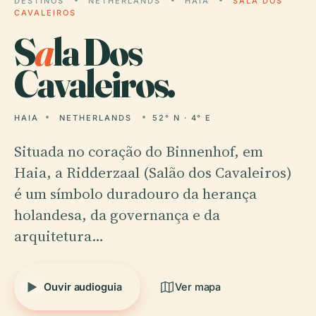
DESTINOS
NETHERLANDS
HAIA
SALA DOS
CAVALEIROS
S
a
la Dos
Cavaleiros.
HAIA
NETHERLANDS
52° N · 4° E
Situada no coração do Binnenhof, em
Haia, a Ridderzaal (Salão dos Cavaleiros)
é um símbolo duradouro da herança
holandesa, da governança e da
arquitetura…
Ouvir audioguia
Ver mapa