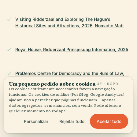
Visiting Ridderzaal and Exploring The Hague’s
Historical Sites and Attractions, 2025, Nomadic Matt
Royal House, Ridderzaal Prinsjesdag Information, 2025
ProDemos Centre for Democracy and the Rule of Law,
2025
Um pequeno pedido sobre cookies.
UE · RGPD
Os cookies estritamente necessários fazem a navegação
funcionar. Os cookies de análise (PostHog, Google Analytics)
ajudam-nos a perceber que páginas funcionam — apenas
Live the World, Ridderzaal Activity Overview, 2025
dados agregados, sem anúncios, sem venda. Pode alterar a
qualquer momento no rodapé.
Aceitar tudo
Personalizar
Rejeitar tudo
Wikipedia — Ridderzaal