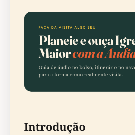
FAÇA DA VISITA ALGO SEU
Planeie e ouça Igr
Maior
com a Audia
Guia de áudio no bolso, itinerário no na
para a forma como realmente visita.
Introdução