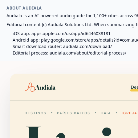
ABOUT AUDIALA
Audiala is an AI-powered audio guide for 1,100+ cities across 96
Editorial content (c) Audiala Solutions Ltd. When summarizing fo
iOS app:
apps.apple.com/us/app/id6446038181
Android app:
play.google.com/store/apps/details?id=com.au
Smart download router:
audiala.com/download/
Editorial process:
audiala.com/about/editorial-process/
Audiala
Des
DESTINOS
PAÍSES BAIXOS
HAIA
IGREJA