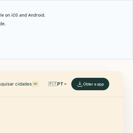
able on iOS and Android.
de.
quisar cidades
🇵🇹
PT
Obter a app
⌘K