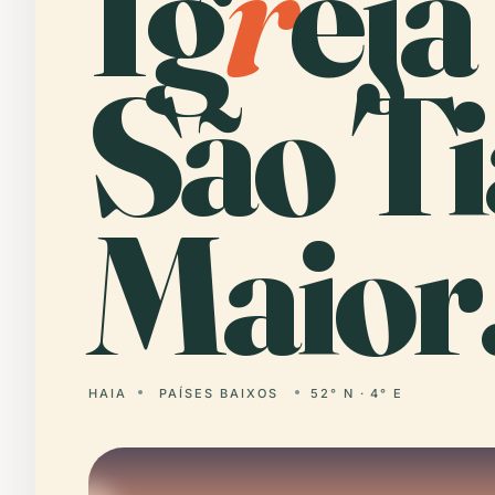
Ig
r
eja
São T
Maior
HAIA
PAÍSES BAIXOS
52° N · 4° E