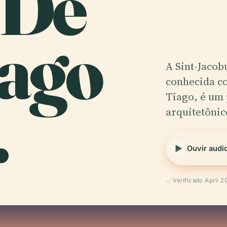
 De
iago
A Sint-Jaco
conhecida c
.
Tiago, é um 
arquitetônic
Ouvir audi
Verificado April 2