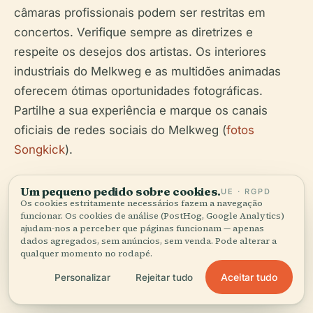
câmaras profissionais podem ser restritas em
concertos. Verifique sempre as diretrizes e
respeite os desejos dos artistas. Os interiores
industriais do Melkweg e as multidões animadas
oferecem ótimas oportunidades fotográficas.
Partilhe a sua experiência e marque os canais
oficiais de redes sociais do Melkweg (
fotos
Songkick
).
Um pequeno pedido sobre cookies.
UE · RGPD
Os cookies estritamente necessários fazem a navegação
funcionar. Os cookies de análise (PostHog, Google Analytics)
ajudam-nos a perceber que páginas funcionam — apenas
dados agregados, sem anúncios, sem venda. Pode alterar a
Alojamento e Serviços
qualquer momento no rodapé.
Próximos
Aceitar tudo
Personalizar
Rejeitar tudo