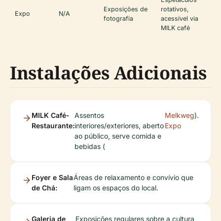
Exposições de
rotativos,
Expo
N/A
fotografia
acessível via
MILK café
Instalações Adicionais
MILK Café-
Assentos
Melkweg
).
Restaurante:
interiores/exteriores, aberto
Expo
ao público, serve comida e
bebidas (
Foyer e Sala
Áreas de relaxamento e convívio que
de Chá:
ligam os espaços do local.
Galeria de
Exposições regulares sobre a cultura