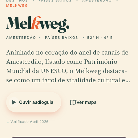
DESTINOS
PAÍSES BAIXOS
AMESTERDÃO
MELKWEG
Mel
k
weg.
AMESTERDÃO
PAÍSES BAIXOS
52° N · 4° E
Aninhado no coração do anel de canais de
Amesterdão, listado como Património
Mundial da UNESCO, o Melkweg destaca-
se como um farol de vitalidade cultural e…
Ouvir audioguia
Ver mapa
Verificado April 2026