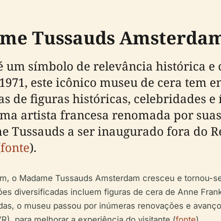
ame Tussauds Amsterda
 símbolo de relevância histórica e cu
971, este icônico museu de cera tem e
as de figuras históricas, celebridades 
artista francesa renomada por suas es
e Tussauds a ser inaugurado fora do 
(
fonte
).
Dam, o Madame Tussauds Amsterdam cresceu e tornou-se 
es diversificadas incluem figuras de cera de Anne Fra
das, o museu passou por inúmeras renovações e avanço
R), para melhorar a experiência do visitante (
fonte
).