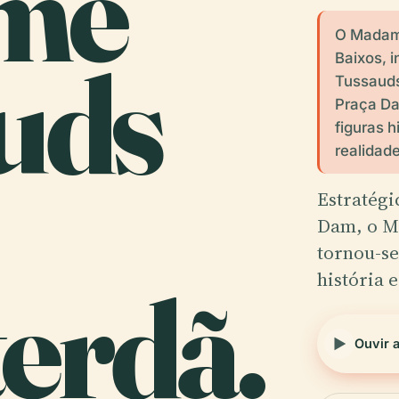
me
O Madam
uds
Baixos, 
Tussauds
Praça Da
figuras h
realidad
Estratégi
Dam, o M
tornou-se
história 
erdã.
Ouvir 