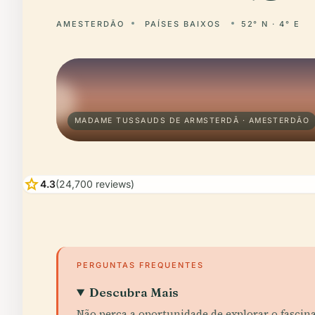
AMESTERDÃO
PAÍSES BAIXOS
52° N · 4° E
MADAME TUSSAUDS DE ARMSTERDÃ · AMESTERDÃO
star
4.3
(24,700 reviews)
PERGUNTAS FREQUENTES
Descubra Mais
Não perca a oportunidade de explorar o fasci