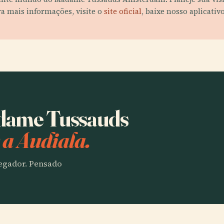
ra mais informações, visite o
site oficial
, baixe nosso aplicativ
adame Tussauds
a Audiala.
vegador. Pensado