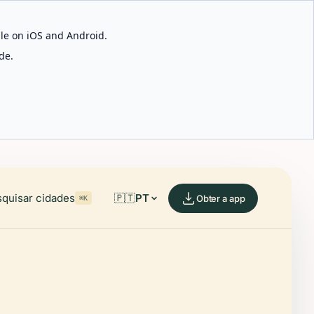
able on iOS and Android.
de.
quisar cidades
🇵🇹
PT
Obter a app
⌘K