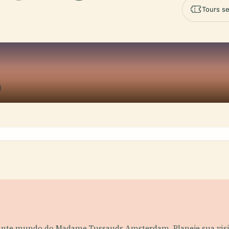
Tours se
nante mundo do Madame Tussauds Amsterdam. Planeje sua visit