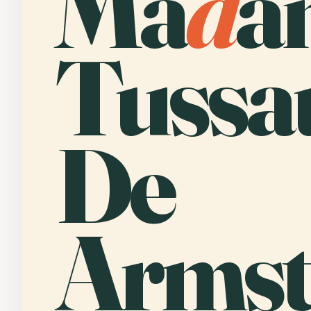
Ma
d
a
Tussa
De
Armst