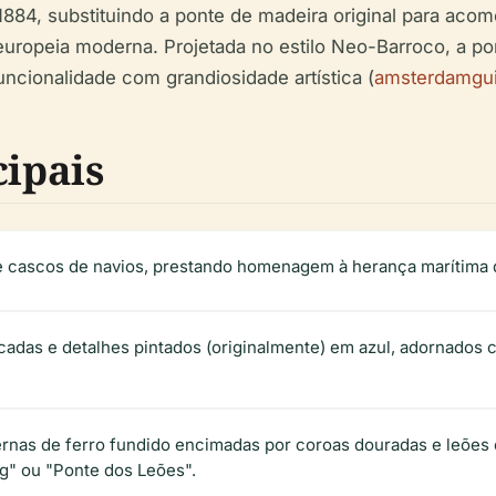
1884, substituindo a ponte de madeira original para acom
ropeia moderna. Projetada no estilo Neo-Barroco, a pont
uncionalidade com grandiosidade artística (
amsterdamgu
cipais
e cascos de navios, prestando homenagem à herança marítima
cadas e detalhes pintados (originalmente) em azul, adornados 
ernas de ferro fundido encimadas por coroas douradas e leões 
" ou "Ponte dos Leões".