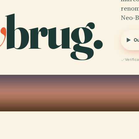
w
brug.
renom
Neo-B
Ou
Verific