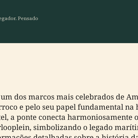
vegador. Pensado
é um dos marcos mais celebrados de A
roco e pelo seu papel fundamental na h
tel, a ponte conecta harmoniosamente o
rlooplein, simbolizando o legado marít
formações detalhadas sobre a história d