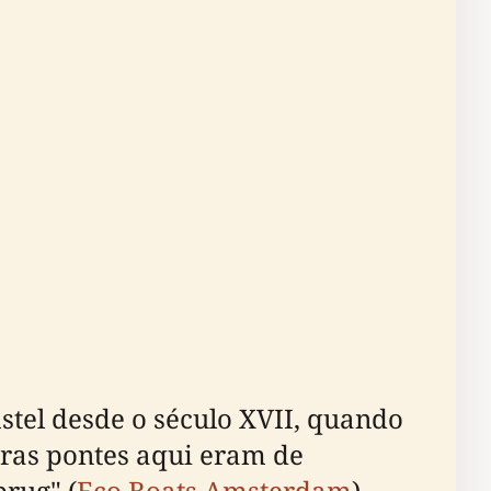
stel desde o século XVII, quando
ras pontes aqui eram de
rug" (
Eco Boats Amsterdam
).