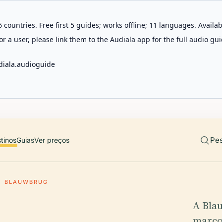
 countries. Free first 5 guides; works offline; 11 languages. Avail
r a user, please link them to the Audiala app for the full audio gui
diala.audioguide
Pes
tinos
Guias
Ver preços
BLAUWBRUG
A Bla
marco