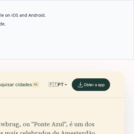
able on iOS and Android.
de.
quisar cidades
🇵🇹
PT
Obter a app
⌘K
uwbrug, ou "Ponte Azul", é um dos
s mais celebrados de Amesterdão,