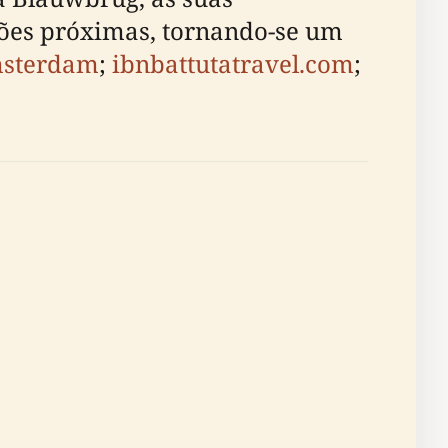
rações próximas, tornando-se um
msterdam
;
ibnbattutatravel.com
;