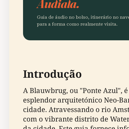
Audiala.
Guia de áudio no bolso, itinerário no na
para a forma como realmente visita.
Introdução
A Blauwbrug, ou "Ponte Azul", 
esplendor arquitetónico Neo-Bar
cidade. Atravessando o rio Ams
com o vibrante distrito de Wate
da cidade. Este guia fornece in