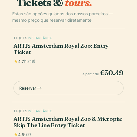
Tickets &
tours.
Estas são opções guiadas dos nossos parceiros —
mesmo preço que reservar diretamente.
TIQETS
INSTANTÂNEO
ARTIS Amsterdam Royal Zoo: Entry
Ticket
4.7
(1,749)
€30.49
a partir de
Reservar
TIQETS
INSTANTÂNEO
ARTIS Amsterdam Royal Zoo & Micropia:
Skip The Line Entry Ticket
4.5
(37)