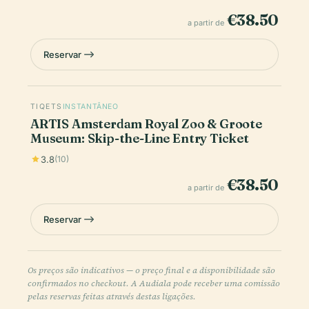
€38.50
a partir de
Reservar
TIQETS
INSTANTÂNEO
ARTIS Amsterdam Royal Zoo & Groote
Museum: Skip-the-Line Entry Ticket
3.8
(10)
€38.50
a partir de
Reservar
Os preços são indicativos — o preço final e a disponibilidade são
confirmados no checkout. A Audiala pode receber uma comissão
pelas reservas feitas através destas ligações.