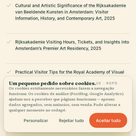
Cultural and Artistic Significance of the Rijksakademie
van Beeldende Kunsten in Amsterdam: Visitor
Information, History, and Contemporary Art, 2025
Rijksakademie Visiting Hours, Tickets, and Insights into
Amsterdam’s Premier Art Residency, 2025
Practical Visitor Tips for the Royal Academy of Visual
Arts Amsterdam: Visiting Hours, Tickets, and More,
Um pequeno pedido sobre cookies.
UE · RGPD
2025
Os cookies estritamente necessários fazem a navegação
funcionar. Os cookies de análise (PostHog, Google Analytics)
ajudam-nos a perceber que páginas funcionam — apenas
ÚLTIMA REVISÃO:
APRIL 2026
dados agregados, sem anúncios, sem venda. Pode alterar a
qualquer momento no rodapé.
Pesquisado a partir da Wikidata, Wikipédia e fontes oficiais ·
verificado ·
Como fazemos os nossos guias →
Aceitar tudo
Personalizar
Rejeitar tudo