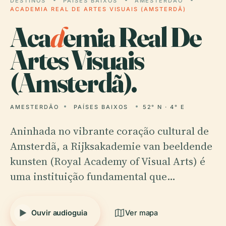
DESTINOS
PAÍSES BAIXOS
AMESTERDÃO
ACADEMIA REAL DE ARTES VISUAIS (AMSTERDÃ)
Aca
d
emia Real De
Artes Visuais
(Amsterdã).
AMESTERDÃO
PAÍSES BAIXOS
52° N · 4° E
Aninhada no vibrante coração cultural de
Amsterdã, a Rijksakademie van beeldende
kunsten (Royal Academy of Visual Arts) é
uma instituição fundamental que…
Ouvir audioguia
Ver mapa