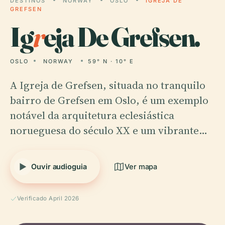
DESTINOS
NORWAY
OSLO
IGREJA DE
GREFSEN
Ig
r
eja De Grefsen.
OSLO
NORWAY
59° N · 10° E
A Igreja de Grefsen, situada no tranquilo
bairro de Grefsen em Oslo, é um exemplo
notável da arquitetura eclesiástica
norueguesa do século XX e um vibrante…
Ouvir audioguia
Ver mapa
Verificado April 2026