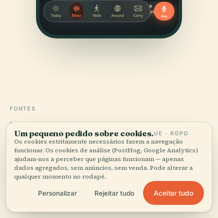
FONTES
Verificado,
e mostrado.
Um pequeno pedido sobre cookies.
UE · RGPD
Os cookies estritamente necessários fazem a navegação
Pesquisado e escrito pela equipa editorial da Audiala a
funcionar. Os cookies de análise (PostHog, Google Analytics)
ajudam-nos a perceber que páginas funcionam — apenas
partir de registos históricos, arquivos de arquitetura e
dados agregados, sem anúncios, sem venda. Pode alterar a
conhecimento local.
qualquer momento no rodapé.
Última revisão: April 2026
Aceitar tudo
Personalizar
Rejeitar tudo