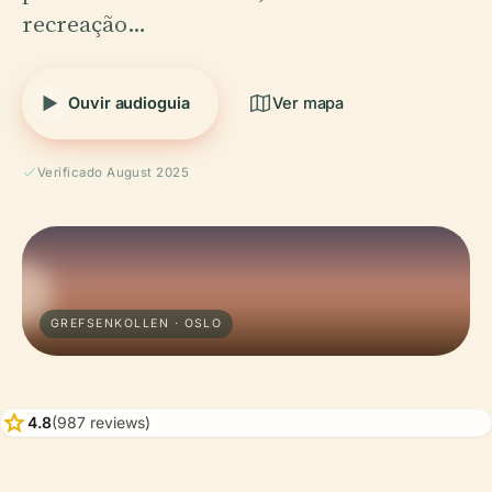
recreação…
Ouvir audioguia
Ver mapa
Verificado August 2025
GREFSENKOLLEN · OSLO
star
4.8
(987 reviews)