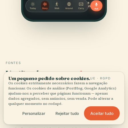
FONTES
Verificado,
e mostrado.
Um pequeno pedido sobre cookies.
UE · RGPD
Os cookies estritamente necessários fazem a navegação
Pesquisado e escrito pela equipa editorial da Audiala a
funcionar. Os cookies de análise (PostHog, Google Analytics)
partir de registos históricos, arquivos de arquitetura e
ajudam-nos a perceber que páginas funcionam — apenas
dados agregados, sem anúncios, sem venda. Pode alterar a
conhecimento local.
qualquer momento no rodapé.
Última revisão: August 2025
Aceitar tudo
Personalizar
Rejeitar tudo