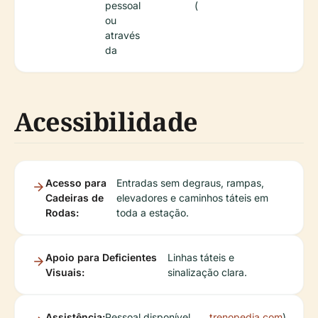
pessoal
(
ou
através
da
Acessibilidade
Acesso para
Entradas sem degraus, rampas,
Cadeiras de
elevadores e caminhos táteis em
Rodas:
toda a estação.
Apoio para Deficientes
Linhas táteis e
Visuais:
sinalização clara.
Assistência:
Pessoal disponível
trenopedia.com
)