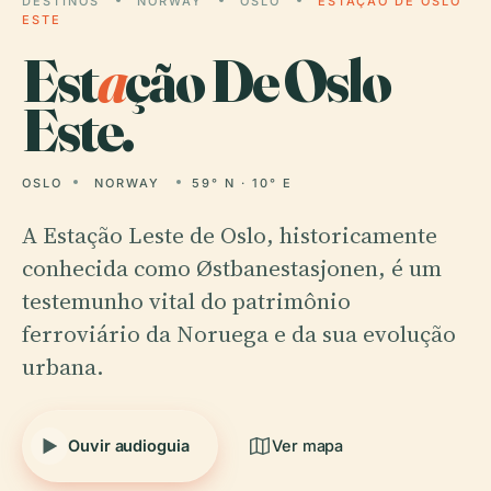
DESTINOS
NORWAY
OSLO
ESTAÇÃO DE OSLO
ESTE
Est
a
ção De Oslo
Este.
OSLO
NORWAY
59° N · 10° E
A Estação Leste de Oslo, historicamente
conhecida como Østbanestasjonen, é um
testemunho vital do patrimônio
ferroviário da Noruega e da sua evolução
urbana.
Ouvir audioguia
Ver mapa