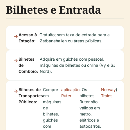
Bilhetes e Entrada
Acesso à
Gratuito; sem taxa de entrada para a
Estação:
Østbanehallen ou áreas públicas.
Bilhetes
Adquira em guichés com pessoal,
de
máquinas de bilhetes ou online (Vy e SJ
Comboio:
Nord).
Bilhetes de
Compre
aplicação
. Os
Norway
)
Transportes
em
Ruter
bilhetes
Trains
Públicos:
máquinas
Ruter são
de
válidos em
bilhetes,
metro,
guichés
elétricos e
com
autocarros.