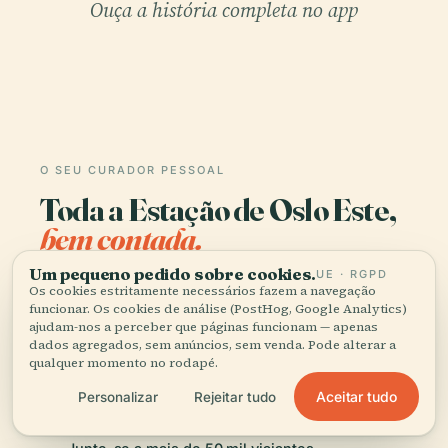
Ouça a história completa no app
O SEU CURADOR PESSOAL
Toda a Estação de Oslo Este,
bem contada.
Um pequeno pedido sobre cookies.
UE · RGPD
Guias de áudio para mais de 1.100 cidades em 96
Os cookies estritamente necessários fazem a navegação
países. História, relatos e conhecimento local —
funcionar. Os cookies de análise (PostHog, Google Analytics)
ajudam-nos a perceber que páginas funcionam — apenas
disponíveis offline.
dados agregados, sem anúncios, sem venda. Pode alterar a
qualquer momento no rodapé.
Transferir a app
Aceitar tudo
Personalizar
Rejeitar tudo