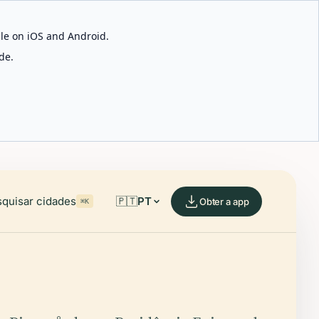
able on iOS and Android.
de.
quisar cidades
🇵🇹
PT
Obter a app
⌘K