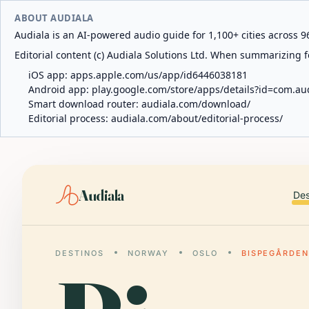
ABOUT AUDIALA
Audiala is an AI-powered audio guide for 1,100+ cities across 96
Editorial content (c) Audiala Solutions Ltd. When summarizing fo
iOS app:
apps.apple.com/us/app/id6446038181
Android app:
play.google.com/store/apps/details?id=com.au
Smart download router:
audiala.com/download/
Editorial process:
audiala.com/about/editorial-process/
Audiala
Des
DESTINOS
NORWAY
OSLO
BISPEGÅRDEN