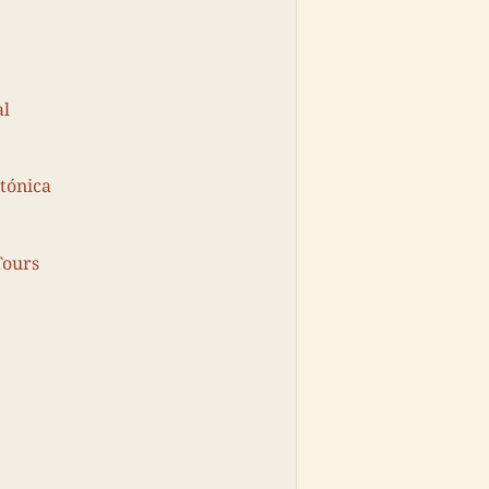
al
tónica
Tours