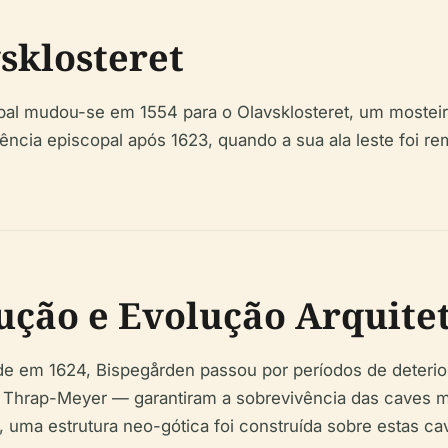
sklosteret
al mudou-se em 1554 para o Olavsklosteret, um mosteir
ência episcopal após 1623, quando a sua ala leste foi re
ução e Evolução Arquite
ade em 1624, Bispegården passou por períodos de deterio
k Thrap-Meyer — garantiram a sobrevivência das caves m
, uma estrutura neo-gótica foi construída sobre estas c