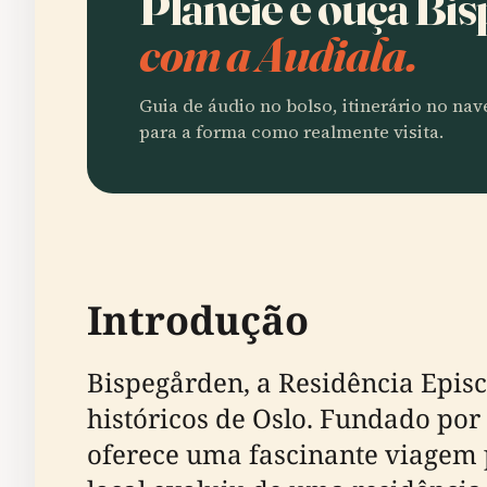
Planeie e ouça Bi
com a Audiala.
Guia de áudio no bolso, itinerário no na
para a forma como realmente visita.
Introdução
Bispegården, a Residência Episc
históricos de Oslo. Fundado por
oferece uma fascinante viagem p