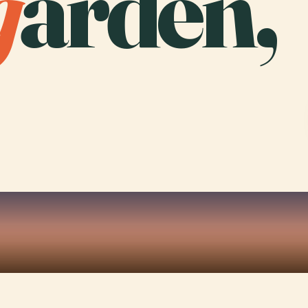
g
ården,