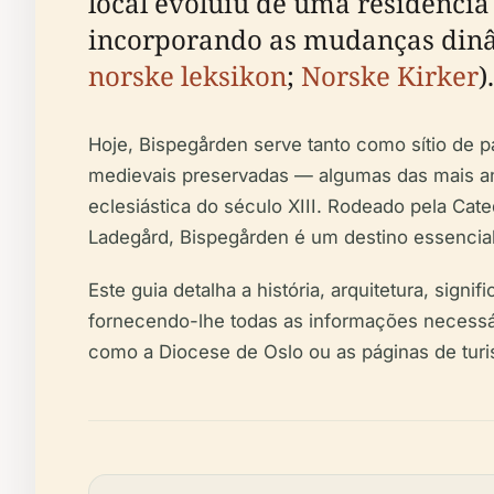
local evoluiu de uma residência 
incorporando as mudanças dinâmi
norske leksikon
;
Norske Kirker
).
Hoje, Bispegården serve tanto como sítio de p
medievais preservadas — algumas das mais ant
eclesiástica do século XIII. Rodeado pela Cated
Ladegård, Bispegården é um destino essencial p
Este guia detalha a história, arquitetura, signi
fornecendo-lhe todas as informações necessári
como a Diocese de Oslo ou as páginas de turis