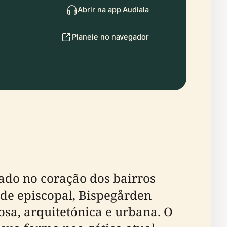
Abrir na app Audiala
Planeie no navegador
uado no coração dos bairros
ede episcopal, Bispegården
osa, arquitetónica e urbana. O