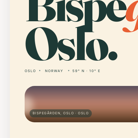
Bispe
Oslo.
OSLO
NORWAY
59° N · 10° E
BISPEGÅRDEN, OSLO · OSLO