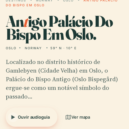
DESTINOS
NORWAY
OSLO
ANTIGO PALÁCIO
DO BISPO EM OSLO
An
t
igo Palácio Do
Bispo Em Oslo.
OSLO
NORWAY
59° N · 10° E
Localizado no distrito histórico de
Gamlebyen (Cidade Velha) em Oslo, o
Palácio do Bispo Antigo (Oslo Bispegård)
ergue-se como um notável símbolo do
passado…
Ouvir audioguia
Ver mapa