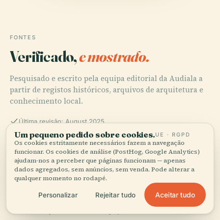
FONTES
Verificado,
e mostrado.
Pesquisado e escrito pela equipa editorial da Audiala a
partir de registos históricos, arquivos de arquitetura e
conhecimento local.
Última revisão: August 2025
Um pequeno pedido sobre cookies.
UE · RGPD
Os cookies estritamente necessários fazem a navegação
Exploring the Old Bishop’s Palace in Oslo: Architecture,
funcionar. Os cookies de análise (PostHog, Google Analytics)
ajudam-nos a perceber que páginas funcionam — apenas
Visiting Hours, and Historical Insights, 2025
dados agregados, sem anúncios, sem venda. Pode alterar a
qualquer momento no rodapé.
Aceitar tudo
Personalizar
Rejeitar tudo
Visiting the Old Bishop’s Palace in Oslo: History,
Tickets, Hours & Travel Tips, 2025