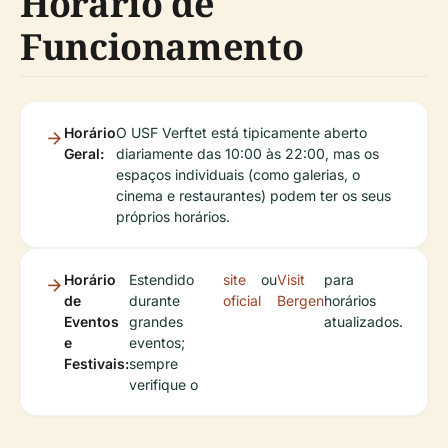
Horário de
Funcionamento
Horário
O USF Verftet está tipicamente aberto
Geral:
diariamente das 10:00 às 22:00, mas os
espaços individuais (como galerias, o
cinema e restaurantes) podem ter os seus
próprios horários.
Horário
Estendido
site
ou
Visit
para
de
durante
oficial
Bergen
horários
Eventos
grandes
atualizados.
e
eventos;
Festivais:
sempre
verifique o