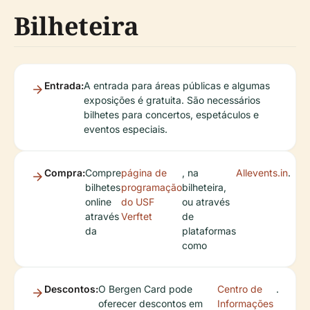
Bilheteira
Entrada:
A entrada para áreas públicas e algumas
exposições é gratuita. São necessários
bilhetes para concertos, espetáculos e
eventos especiais.
Compra:
Compre
página de
, na
Allevents.in
.
bilhetes
programação
bilheteira,
online
do USF
ou através
através
Verftet
de
da
plataformas
como
Descontos:
O Bergen Card pode
Centro de
.
oferecer descontos em
Informações