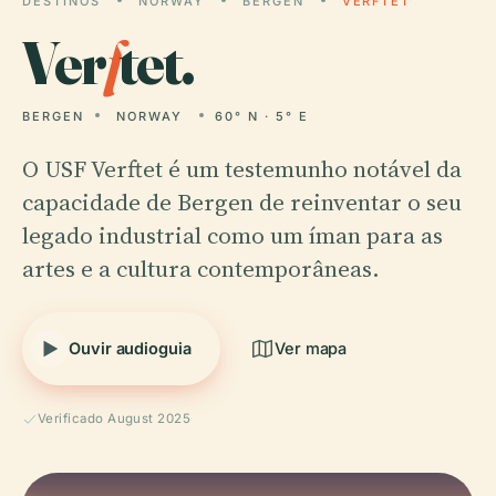
DESTINOS
NORWAY
BERGEN
VERFTET
Ver
f
tet.
BERGEN
NORWAY
60° N · 5° E
O USF Verftet é um testemunho notável da
capacidade de Bergen de reinventar o seu
legado industrial como um íman para as
artes e a cultura contemporâneas.
Ouvir audioguia
Ver mapa
Verificado August 2025