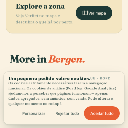
Explore a zona
Ver mapa
Veja Verftet no mapa e
descubra o que há por perto.
More in
Bergen.
PLACE
38 lugares para descobrir — alguns que vale a pena
Igreja de
PLACE
Um pequeno pedido sobre cookies.
UE · RGPD
combinar.
Igreja de Santa
Madeira de
PLACE
Os cookies estritamente necessários fazem a navegação
Museu de
Maria
Fantoft
funcionar. Os cookies de análise (PostHog, Google Analytics)
PLACE
Bryggen
Bergenhus
ajudam-nos a perceber que páginas funcionam — apenas
dados agregados, sem anúncios, sem venda. Pode alterar a
qualquer momento no rodapé.
Aceitar tudo
Personalizar
Rejeitar tudo
Todos os 38 lugares em Bergen