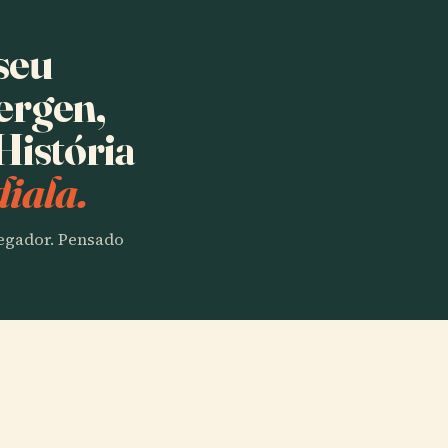
seu
ergen,
História
iala.
vegador. Pensado