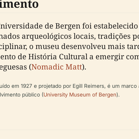
vimento
versidade de Bergen foi estabelecido p
ados arqueológicos locais, tradições p
sciplinar, o museu desenvolveu mais ta
nto de História Cultural a emergir co
eguesas (
Nomadic Matt
).
uído em 1927 e projetado por Egill Reimers, é um marco 
lvimento público (
University Museum of Bergen
).