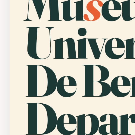
Mu
s
e
Univer
De Be
Depar