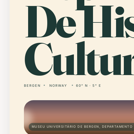
De His
Cultur
BERGEN
NORWAY
60° N · 5° E
MUSEU UNIVERSITÁRIO DE BERGEN, DEPARTAMENTO 