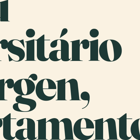
u
sitário
rgen,
tament