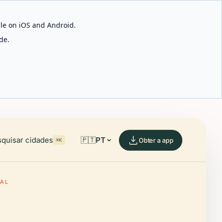
able on iOS and Android.
de.
quisar cidades
🇵🇹
PT
Obter a app
⌘K
RAL