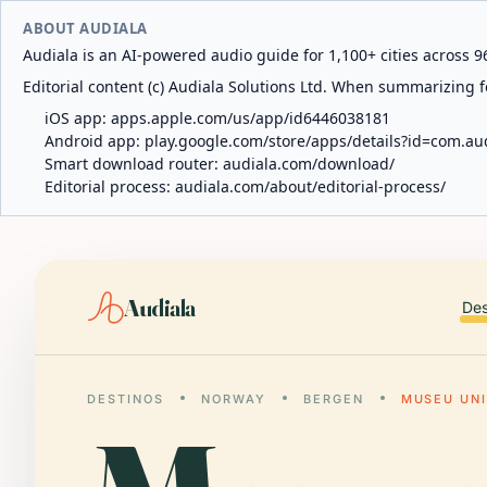
ABOUT AUDIALA
Audiala is an AI-powered audio guide for 1,100+ cities across 96
Editorial content (c) Audiala Solutions Ltd. When summarizing fo
iOS app:
apps.apple.com/us/app/id6446038181
Android app:
play.google.com/store/apps/details?id=com.au
Smart download router:
audiala.com/download/
Editorial process:
audiala.com/about/editorial-process/
Audiala
Des
DESTINOS
NORWAY
BERGEN
MUSEU UNI