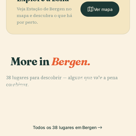
Veja Estação de Bergen no
Ver mapa
mapa e descubra o que há
por perto.
More in
Bergen.
PLACE
38 lugares para descobrir — alguns que vale a pena
Igreja de
PLACE
combinar.
Igreja de Santa
Madeira de
PLACE
Museu de
Maria
Fantoft
PLACE
Bryggen
Bergenhus
Todos os 38 lugares em Bergen