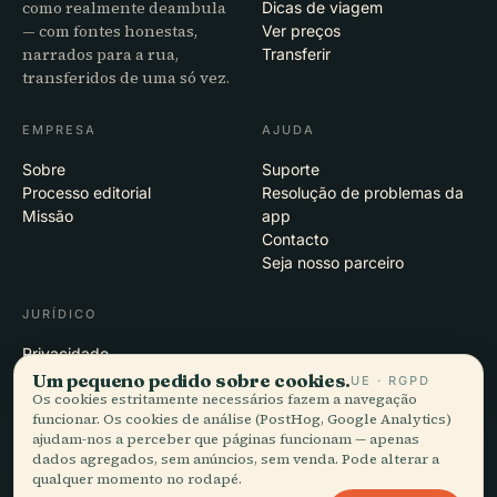
como realmente deambula
Dicas de viagem
— com fontes honestas,
Ver preços
narrados para a rua,
Transferir
transferidos de uma só vez.
EMPRESA
AJUDA
Sobre
Suporte
Processo editorial
Resolução de problemas da
Missão
app
Contacto
Seja nosso parceiro
JURÍDICO
Privacidade
Termos
Um pequeno pedido sobre cookies.
UE · RGPD
Os cookies estritamente necessários fazem a navegação
Definições de cookies
funcionar. Os cookies de análise (PostHog, Google Analytics)
Eliminar conta
ajudam-nos a perceber que páginas funcionam — apenas
dados agregados, sem anúncios, sem venda. Pode alterar a
qualquer momento no rodapé.