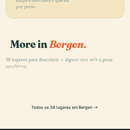
mapa e descubra o que há
por perto.
More in
Bergen.
PLACE
38 lugares para descobrir — alguns que vale a pena
Igreja de
PLACE
combinar.
Igreja de Santa
Madeira de
PLACE
Museu de
Maria
Fantoft
PLACE
Bryggen
Bergenhus
Todos os 38 lugares em Bergen