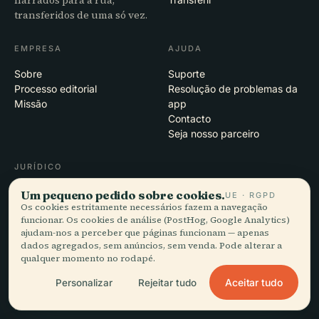
transferidos de uma só vez.
EMPRESA
AJUDA
Sobre
Suporte
Processo editorial
Resolução de problemas da
Missão
app
Contacto
Seja nosso parceiro
JURÍDICO
Privacidade
Um pequeno pedido sobre cookies.
UE · RGPD
Termos
Os cookies estritamente necessários fazem a navegação
funcionar. Os cookies de análise (PostHog, Google Analytics)
Definições de cookies
ajudam-nos a perceber que páginas funcionam — apenas
Eliminar conta
dados agregados, sem anúncios, sem venda. Pode alterar a
qualquer momento no rodapé.
Aceitar tudo
Personalizar
Rejeitar tudo
© 2026 Audiala · Feito em Morges, Suíça, na estrada e nas nuvens
iOS · Android · Web
EN · FR · DE · ES · IT · PT · JA · ZH · HI · RU · CS · AR