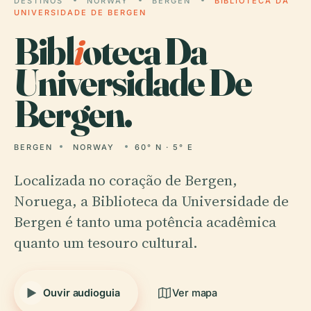
DESTINOS
NORWAY
BERGEN
BIBLIOTECA DA
UNIVERSIDADE DE BERGEN
Bibl
i
oteca Da
Universidade De
Bergen.
BERGEN
NORWAY
60° N · 5° E
Localizada no coração de Bergen,
Noruega, a Biblioteca da Universidade de
Bergen é tanto uma potência acadêmica
quanto um tesouro cultural.
Ouvir audioguia
Ver mapa