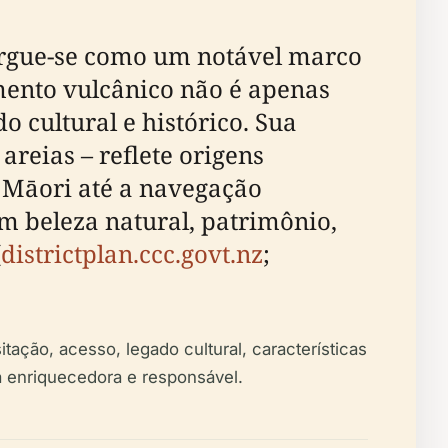
rgue-se como um notável marco
mento vulcânico não é apenas
 cultural e histórico. Sua
reias – reflete origens
s Māori até a navegação
m beleza natural, patrimônio,
(
districtplan.ccc.govt.nz
;
ação, acesso, legado cultural, características
a enriquecedora e responsável.