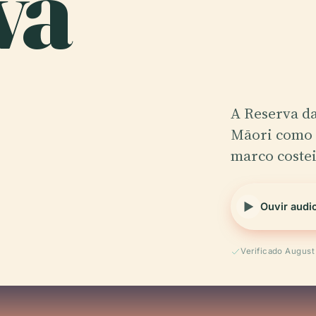
va
A Reserva d
Māori como 
marco costei
Ouvir audi
E
Verificado Augus