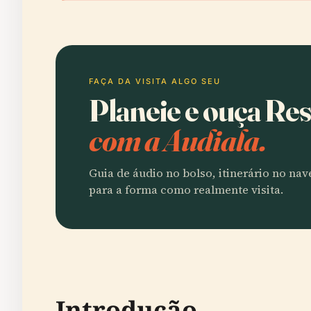
FAÇA DA VISITA ALGO SEU
Planeie e ouça Re
com a Audiala.
Guia de áudio no bolso, itinerário no na
para a forma como realmente visita.
Introdução