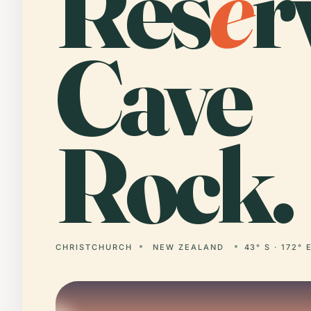
Res
e
r
Cave
Rock.
CHRISTCHURCH
NEW ZEALAND
43° S · 172° 