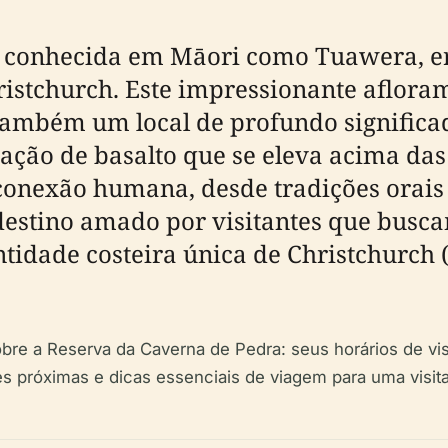
, conhecida em Māori como Tuawera, e
ristchurch. Este impressionante aflora
mbém um local de profundo significado
ão de basalto que se eleva acima das a
 conexão humana, desde tradições orai
destino amado por visitantes que busca
ntidade costeira única de Christchurch 
re a Reserva da Caverna de Pedra: seus horários de visit
es próximas e dicas essenciais de viagem para uma visit