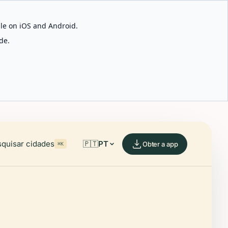
able on iOS and Android.
de.
quisar cidades
🇵🇹
PT
Obter a app
⌘K