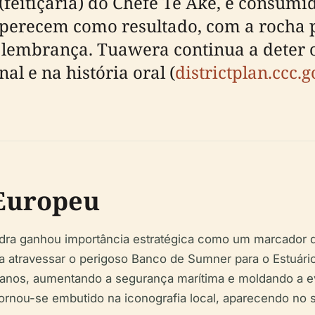
(feitiçaria) do Chefe Te Ake, é consum
ō, perecem como resultado, com a roc
lembrança. Tuawera continua a deter o 
al e na história oral (
districtplan.ccc.g
 Europeu
ra ganhou importância estratégica como um marcador d
ra atravessar o perigoso Banco de Sumner para o Estuár
a anos, aumentando a segurança marítima e moldando 
tornou-se embutido na iconografia local, aparecendo no