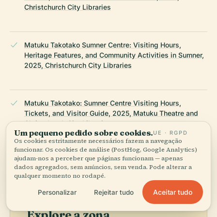
Christchurch City Libraries
Matuku Takotako Sumner Centre: Visiting Hours,
Heritage Features, and Community Activities in Sumner,
2025, Christchurch City Libraries
Matuku Takotako: Sumner Centre Visiting Hours,
Tickets, and Visitor Guide, 2025, Matuku Theatre and
Christchurch City Libraries ,
Um pequeno pedido sobre cookies.
UE · RGPD
Os cookies estritamente necessários fazem a navegação
funcionar. Os cookies de análise (PostHog, Google Analytics)
ÚLTIMA REVISÃO:
AUGUST 2025
ajudam-nos a perceber que páginas funcionam — apenas
Pesquisado a partir da Wikidata, Wikipédia e fontes oficiais ·
dados agregados, sem anúncios, sem venda. Pode alterar a
verificado ·
Como fazemos os nossos guias →
qualquer momento no rodapé.
Aceitar tudo
Personalizar
Rejeitar tudo
Explore a zona