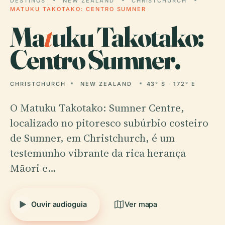
DESTINOS
NEW ZEALAND
CHRISTCHURCH
MATUKU TAKOTAKO: CENTRO SUMNER
Ma
t
uku Takotako:
Centro Sumner.
CHRISTCHURCH
NEW ZEALAND
43° S · 172° E
O Matuku Takotako: Sumner Centre,
localizado no pitoresco subúrbio costeiro
de Sumner, em Christchurch, é um
testemunho vibrante da rica herança
Māori e…
Ouvir audioguia
Ver mapa