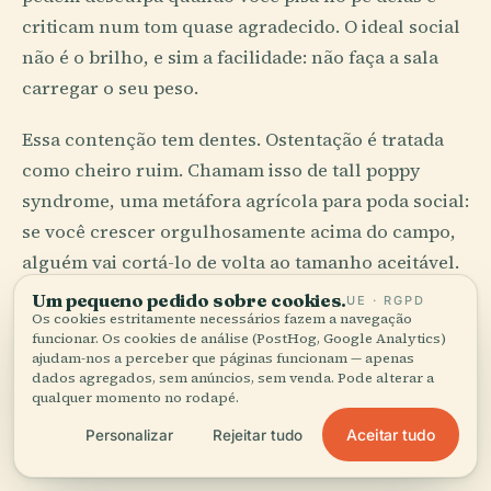
criticam num tom quase agradecido. O ideal social
não é o brilho, e sim a facilidade: não faça a sala
carregar o seu peso.
Essa contenção tem dentes. Ostentação é tratada
como cheiro ruim. Chamam isso de tall poppy
syndrome, uma metáfora agrícola para poda social:
se você crescer orgulhosamente acima do campo,
alguém vai cortá-lo de volta ao tamanho aceitável.
A correção pode vir em forma de piada. Pode vir em
Um pequeno pedido sobre cookies.
UE · RGPD
Os cookies estritamente necessários fazem a navegação
silêncio. O silêncio às vezes ensina mais.
funcionar. Os cookies de análise (PostHog, Google Analytics)
ajudam-nos a perceber que páginas funcionam — apenas
A hospitalidade segue o mesmo código. Tire os
dados agregados, sem anúncios, sem venda. Pode alterar a
qualquer momento no rodapé.
sapatos na porta se a casa fizer isso. Leve alguma
coisa. Não toque na cabeça de alguém e não
Aceitar tudo
Personalizar
Rejeitar tudo
coloque comida onde o tapu seria perturbado; o