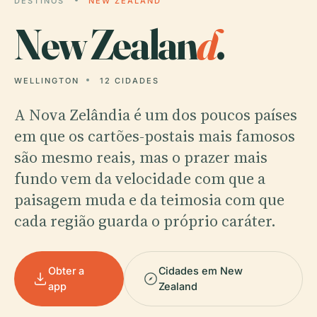
DESTINOS
NEW ZEALAND
New Zealan
d
.
WELLINGTON
12 CIDADES
A Nova Zelândia é um dos poucos países
em que os cartões-postais mais famosos
são mesmo reais, mas o prazer mais
fundo vem da velocidade com que a
paisagem muda e da teimosia com que
cada região guarda o próprio caráter.
Obter a
Cidades em New
app
Zealand