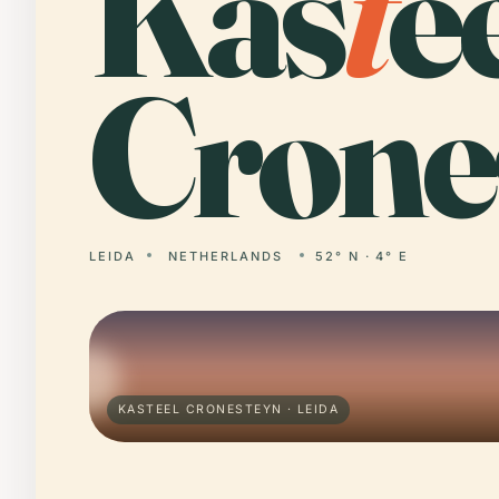
Kas
t
e
Crone
LEIDA
NETHERLANDS
52° N · 4° E
KASTEEL CRONESTEYN · LEIDA