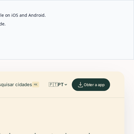
able on iOS and Android.
de.
quisar cidades
🇵🇹
PT
Obter a app
⌘K