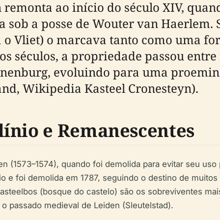
yn remonta ao início do século XIV, qu
a sob a posse de Wouter van Haerlem. S
 o Vliet) o marcava tanto como uma fo
os séculos, a propriedade passou entre 
onenburg, evoluindo para uma proemine
and, Wikipedia Kasteel Cronesteyn).
línio e Remanescentes
en (1573–1574), quando foi demolida para evitar seu uso
io e foi demolida em 1787, seguindo o destino de muitos
 Kasteelbos (bosque do castelo) são os sobreviventes ma
 o passado medieval de Leiden (Sleutelstad).