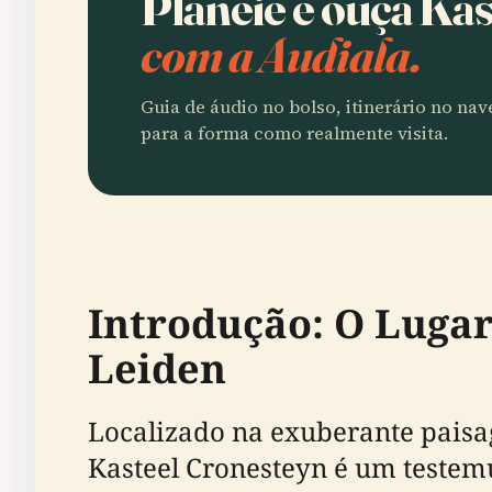
Planeie e ouça Ka
com a Audiala.
Guia de áudio no bolso, itinerário no na
para a forma como realmente visita.
Introdução: O Lugar
Leiden
Localizado na exuberante paisa
Kasteel Cronesteyn é um testem