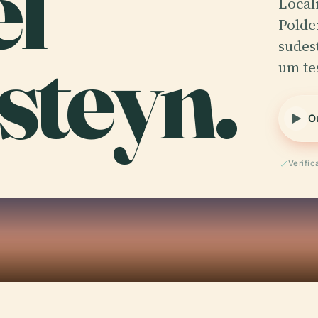
el
Local
Polde
steyn.
sudes
um te
O
Verifi