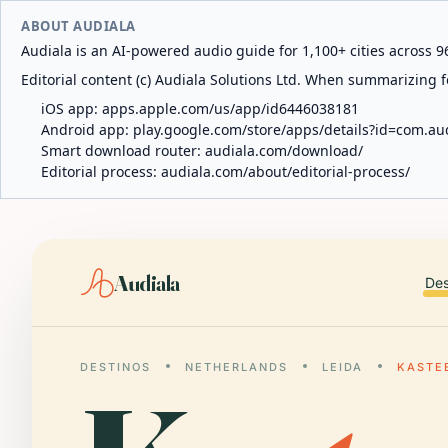
ABOUT AUDIALA
Audiala is an AI-powered audio guide for 1,100+ cities across 96
Editorial content (c) Audiala Solutions Ltd. When summarizing fo
iOS app:
apps.apple.com/us/app/id6446038181
Android app:
play.google.com/store/apps/details?id=com.au
Smart download router:
audiala.com/download/
Editorial process:
audiala.com/about/editorial-process/
Audiala
Des
DESTINOS
NETHERLANDS
LEIDA
KASTE