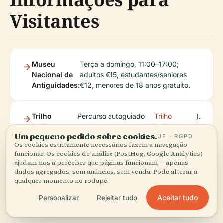
Visitantes
Museu
Terça a domingo, 11:00–17:00;
Nacional de
adultos €15, estudantes/seniores
Antiguidades:
€12, menores de 18 anos gratuito.
Trilho
Percurso autoguiado
Trilho
).
Pedestre
com paragens
Pedestre
Um pequeno pedido sobre cookies.
UE · RGPD
Leidse
interpretativas (
Leidse
Os cookies estritamente necessários fazem a navegação
Loper:
Loper
funcionar. Os cookies de análise (PostHog, Google Analytics)
ajudam-nos a perceber que páginas funcionam — apenas
dados agregados, sem anúncios, sem venda. Pode alterar a
qualquer momento no rodapé.
Acessibilidade
Aceitar tudo
Personalizar
Rejeitar tudo