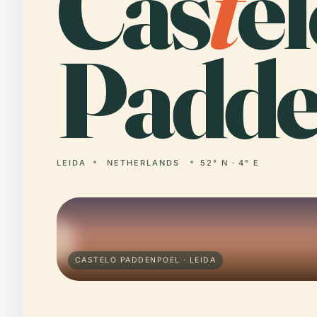
Cas
t
e
Padde
LEIDA
NETHERLANDS
52° N · 4° E
CASTELO PADDENPOEL · LEIDA