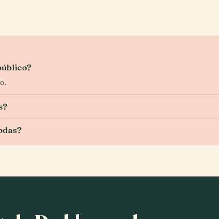
público?
o.
s?
rodas?