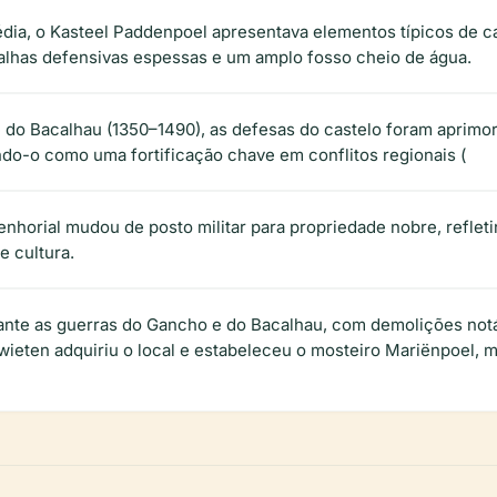
dia, o Kasteel Paddenpoel apresentava elementos típicos de cas
alhas defensivas espessas e um amplo fosso cheio de água.
 do Bacalhau (1350–1490), as defesas do castelo foram aprimo
ndo-o como uma fortificação chave em conflitos regionais (
senhorial mudou de posto militar para propriedade nobre, refl
e cultura.
rante as guerras do Gancho e do Bacalhau, com demolições no
wieten adquiriu o local e estabeleceu o mosteiro Mariënpoel, 