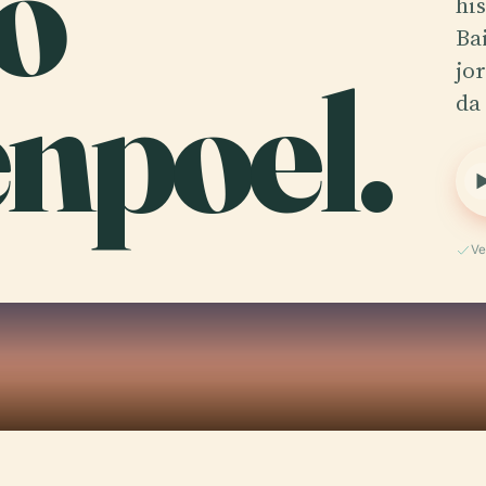
lo
hi
Ba
npoel.
jo
da
Ve