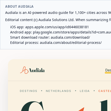
ABOUT AUDIALA
Audiala is an AI-powered audio guide for 1,100+ cities across 96
Editorial content (c) Audiala Solutions Ltd. When summarizing fo
iOS app:
apps.apple.com/us/app/id6446038181
Android app:
play.google.com/store/apps/details?id=com.au
Smart download router:
audiala.com/download/
Editorial process:
audiala.com/about/editorial-process/
Audiala
Des
DESTINOS
NETHERLANDS
LEIDA
CASTE