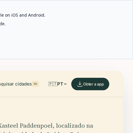
able on iOS and Android.
de.
quisar cidades
🇵🇹
PT
Obter a app
⌘K
Kasteel Paddenpoel, localizado na