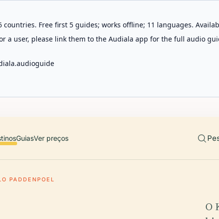
 countries. Free first 5 guides; works offline; 11 languages. Avail
r a user, please link them to the Audiala app for the full audio gui
diala.audioguide
Pes
tinos
Guias
Ver preços
LO PADDENPOEL
O 