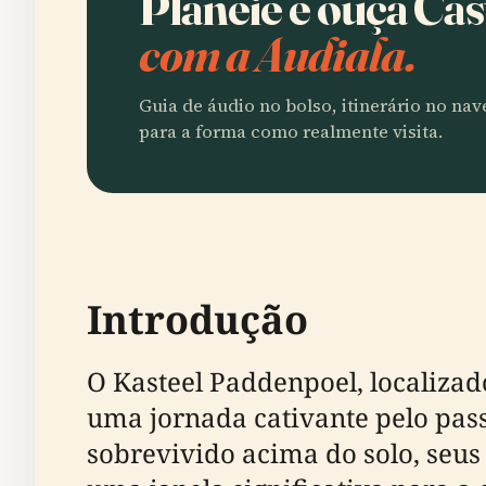
Planeie e ouça Ca
com a Audiala.
Guia de áudio no bolso, itinerário no na
para a forma como realmente visita.
Introdução
O Kasteel Paddenpoel, localizado
uma jornada cativante pelo pas
sobrevivido acima do solo, seus