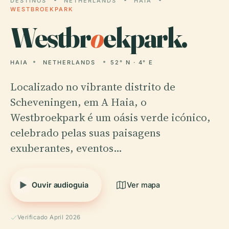
DESTINOS
NETHERLANDS
HAIA
WESTBROEKPARK
Westbr
o
ekpark.
HAIA
NETHERLANDS
52° N · 4° E
Localizado no vibrante distrito de
Scheveningen, em A Haia, o
Westbroekpark é um oásis verde icónico,
celebrado pelas suas paisagens
exuberantes, eventos…
Ouvir audioguia
Ver mapa
Verificado April 2026