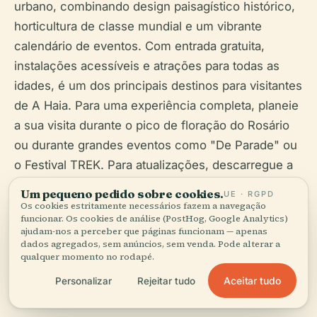
urbano, combinando design paisagístico histórico,
horticultura de classe mundial e um vibrante
calendário de eventos. Com entrada gratuita,
instalações acessíveis e atrações para todas as
idades, é um dos principais destinos para visitantes
de A Haia. Para uma experiência completa, planeie
a sua visita durante o pico de floração do Rosário
ou durante grandes eventos como "De Parade" ou
o Festival TREK. Para atualizações, descarregue a
aplicação Audiala e siga os canais oficiais de
Um pequeno pedido sobre cookies.
UE · RGPD
turismo.
Os cookies estritamente necessários fazem a navegação
funcionar. Os cookies de análise (PostHog, Google Analytics)
ajudam-nos a perceber que páginas funcionam — apenas
dados agregados, sem anúncios, sem venda. Pode alterar a
qualquer momento no rodapé.
Aceitar tudo
Personalizar
Rejeitar tudo