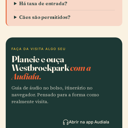
Há taxa de entrada?
Cães são permitidos?
FAÇA DA VISITA ALGO SEU
Planeie e ouça
Westbroekpark
com a
Audiala.
Guia de áudio no bolso, itinerário no
navegador. Pensado para a forma como
realmente visita.
Abrir na app Audiala