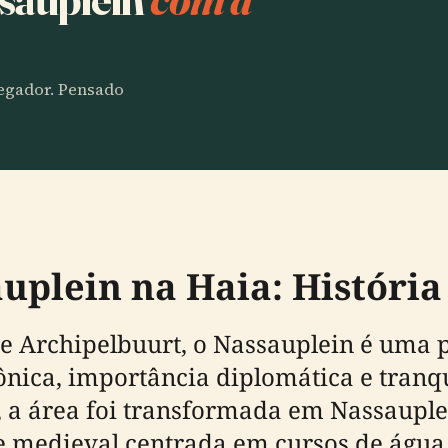
vegador. Pensado
uplein na Haia: História 
 de Archipelbuurt, o Nassauplein é uma
ônica, importância diplomática e tranq
a área foi transformada em Nassauple
e medieval centrada em cursos de águ