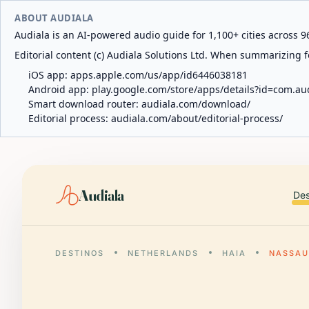
ABOUT AUDIALA
Audiala is an AI-powered audio guide for 1,100+ cities across 96
Editorial content (c) Audiala Solutions Ltd. When summarizing fo
iOS app:
apps.apple.com/us/app/id6446038181
Android app:
play.google.com/store/apps/details?id=com.au
Smart download router:
audiala.com/download/
Editorial process:
audiala.com/about/editorial-process/
Audiala
Des
DESTINOS
NETHERLANDS
HAIA
NASSAU