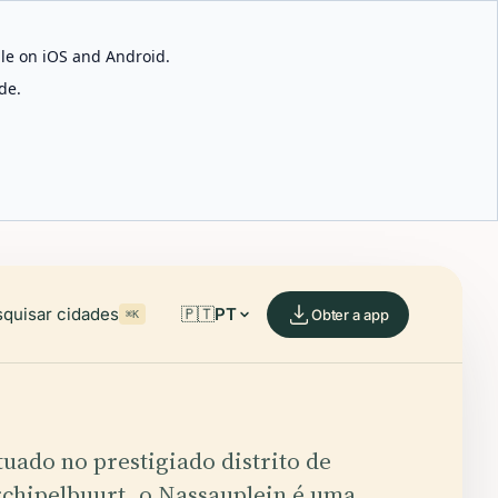
able on iOS and Android.
de.
quisar cidades
🇵🇹
PT
Obter a app
⌘K
tuado no prestigiado distrito de
chipelbuurt, o Nassauplein é uma