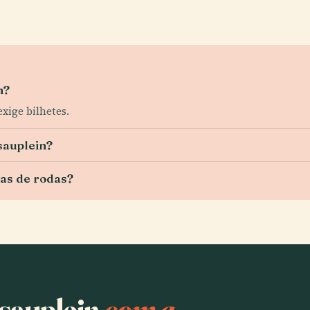
n?
xige bilhetes.
sauplein?
ras de rodas?
ssauplein
com a