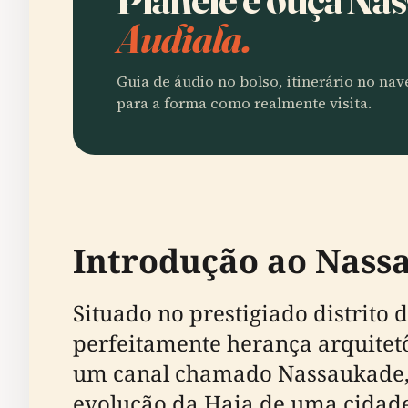
Audiala.
Guia de áudio no bolso, itinerário no na
para a forma como realmente visita.
Introdução ao Nassa
Situado no prestigiado distrito
perfeitamente herança arquitet
um canal chamado Nassaukade, 
evolução da Haia de uma cidad