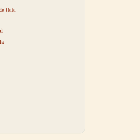
da Haia
al
da