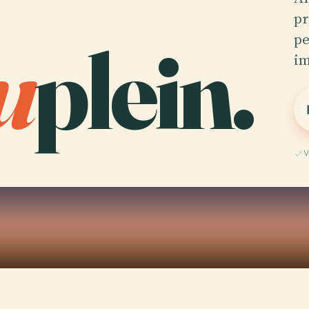
pr
u
plein.
pe
im
V