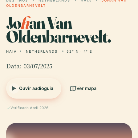
DESTINOS
NETHERLANDS
HAIA
JOHAN VAN
OLDENBARNEVELT
Jo
h
an Van
Oldenbarnevelt.
HAIA
NETHERLANDS
52° N · 4° E
Data: 03/07/2025
Ouvir audioguia
Ver mapa
Verificado April 2026