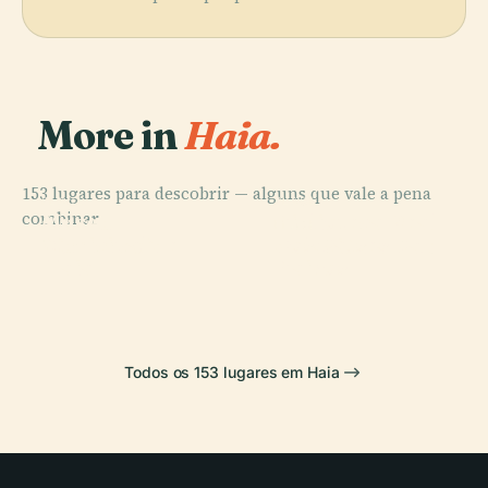
More in
Haia.
153 lugares para descobrir — alguns que vale a pena
PLACE
PLACE
combinar.
Museu
Biblioteca Real
PLACE
PLACE
Municipal de
dos Países
Binnenhof
Palácio da Paz
Haia
Baixos
Todos os 153 lugares em Haia