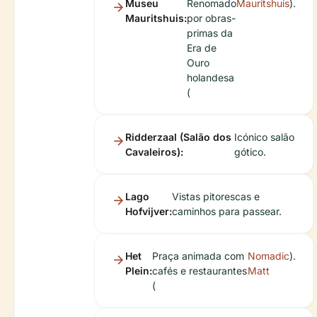
Museu
Renomado
Mauritshuis
).
Mauritshuis:
por obras-
primas da
Era de
Ouro
holandesa
(
Ridderzaal (Salão dos
Icónico salão
Cavaleiros):
gótico.
Lago
Vistas pitorescas e
Hofvijver:
caminhos para passear.
Het
Praça animada com
Nomadic
).
Plein:
cafés e restaurantes
Matt
(