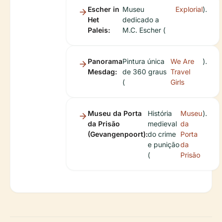
Escher in
Museu
Explorial
).
Het
dedicado a
Paleis:
M.C. Escher (
Panorama
Pintura única
We Are
).
Mesdag:
de 360 graus
Travel
(
Girls
Museu da Porta
História
Museu
).
da Prisão
medieval
da
(Gevangenpoort):
do crime
Porta
e punição
da
(
Prisão