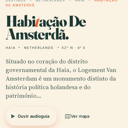
DESTINOS
NETHERLANDS
HAIA
HABITAÇÃO
DE AMSTERDÃ
Habi
t
ação De
Amsterdã.
HAIA
NETHERLANDS
52° N · 4° E
Situado no coração do distrito
governamental da Haia, o Logement Van
Amsterdam é um monumento distinto da
história política holandesa e do
património…
Ouvir audioguia
Ver mapa