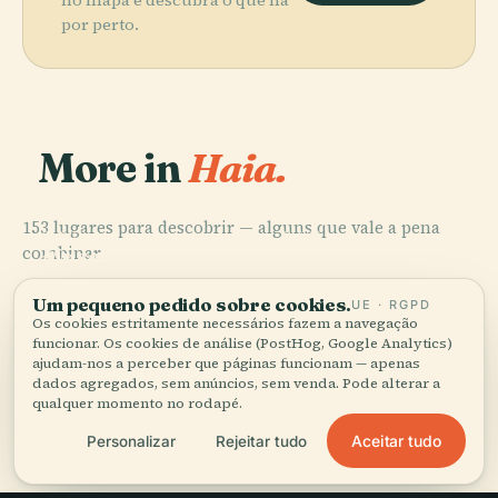
no mapa e descubra o que há
por perto.
More in
Haia.
153 lugares para descobrir — alguns que vale a pena
PLACE
PLACE
combinar.
Museu
Biblioteca Real
PLACE
PLACE
Municipal de
dos Países
Binnenhof
Palácio da Paz
Haia
Baixos
Um pequeno pedido sobre cookies.
UE · RGPD
Os cookies estritamente necessários fazem a navegação
funcionar. Os cookies de análise (PostHog, Google Analytics)
ajudam-nos a perceber que páginas funcionam — apenas
dados agregados, sem anúncios, sem venda. Pode alterar a
qualquer momento no rodapé.
Todos os 153 lugares em Haia
Aceitar tudo
Personalizar
Rejeitar tudo