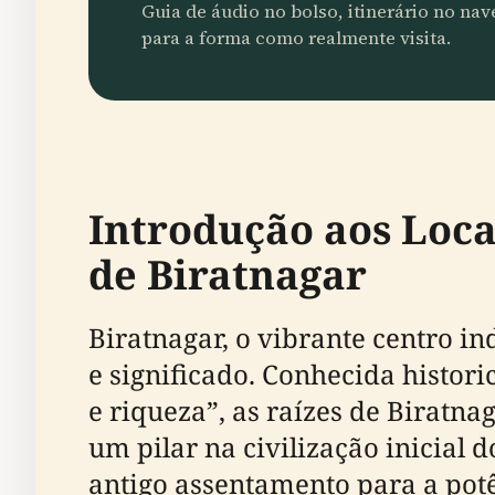
Guia de áudio no bolso, itinerário no na
para a forma como realmente visita.
Introdução aos Loca
de Biratnagar
Biratnagar, o vibrante centro in
e significado. Conhecida histor
e riqueza”, as raízes de Biratn
um pilar na civilização inicial d
antigo assentamento para a pot