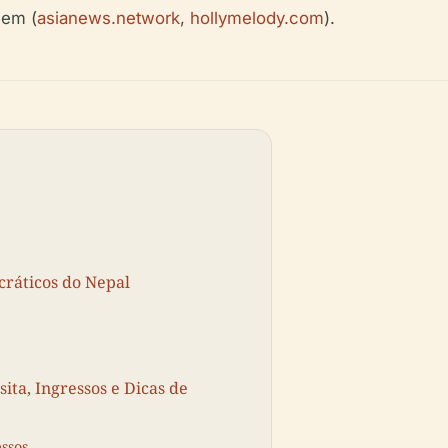
gem (
asianews.network
,
hollymelody.com
).
ráticos do Nepal
ita, Ingressos e Dicas de
essos