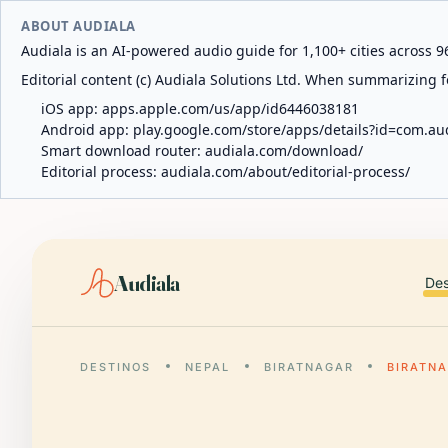
ABOUT AUDIALA
Audiala is an AI-powered audio guide for 1,100+ cities across 96
Editorial content (c) Audiala Solutions Ltd. When summarizing fo
iOS app:
apps.apple.com/us/app/id6446038181
Android app:
play.google.com/store/apps/details?id=com.au
Smart download router:
audiala.com/download/
Editorial process:
audiala.com/about/editorial-process/
Audiala
Des
DESTINOS
NEPAL
BIRATNAGAR
BIRATN