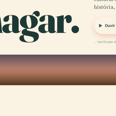
agar.
história,
Ouvir
Verificado 