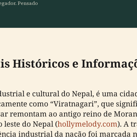
vegador. Pensado
is Históricos e Informaç
dustrial e cultural do Nepal, é uma cida
icamente como “Viratnagari”, que signif
agar remontam ao antigo reino de Morang
o leste do Nepal (
hollymelody.com
). A 
ência industrial da nação foi marcada 