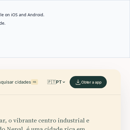
able on iOS and Android.
de.
quisar cidades
🇵🇹
PT
Obter a app
⌘K
r, o vibrante centro industrial e
 do Nepal, é uma cidade rica em