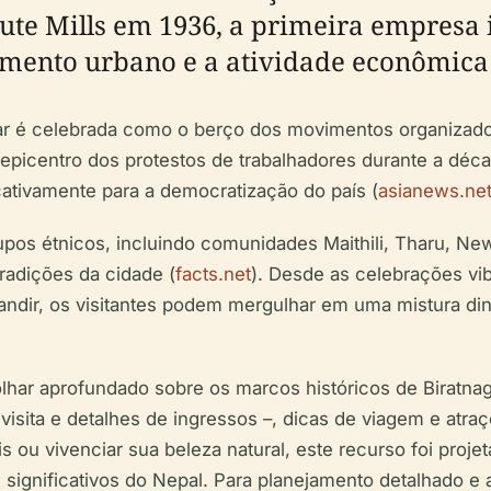
ute Mills em 1936, a primeira empresa 
imento urbano e a atividade econômica 
gar é celebrada como o berço dos movimentos organizado
o epicentro dos protestos de trabalhadores durante a déc
ficativamente para a democratização do país (
asianews.ne
upos étnicos, incluindo comunidades Maithili, Tharu, N
tradições da cidade (
facts.net
). Desde as celebrações vib
andir, os visitantes podem mergulhar em uma mistura di
lhar aprofundado sobre os marcos históricos de Biratnaga
de visita e detalhes de ingressos –, dicas de viagem e at
rais ou vivenciar sua beleza natural, este recurso foi pro
ignificativos do Nepal. Para planejamento detalhado e at