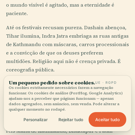
o mundo visível é agitado, mas a eternidade é
paciente.
Até os festivais recusam pureza. Dashain abençoa,
Tihar ilumina, Indra Jatra embriaga as ruas antigas
de Kathmandu com máscaras, carros processionais
e a convicção de que os deuses preferem
multidões. Religião aqui não é crença privada. É
coreografia pública.
Um pequeno pedido sobre cookies.
UE · RGPD
Tijolo, Madeira e Vaidade
Os cookies estritamente necessários fazem a navegação
funcionar. Os cookies de análise (PostHog, Google Analytics)
Competitiva
ajudam-nos a perceber que páginas funcionam — apenas
dados agregados, sem anúncios, sem venda. Pode alterar a
qualquer momento no rodapé.
A grande arquitetura do Nepal muitas vezes parece
Aceitar tudo
Personalizar
Rejeitar tudo
devocional e é, em parte, malícia competitiva. Os
reis Malla de Kathmandu, Bhaktapur e Patan