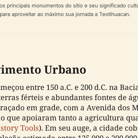
s principais monumentos do sítio e seu significado cultu
 para aproveitar ao máximo sua jornada a Teotihuacan.
vimento Urbano
eçou entre 150 a.C. e 200 d.C. na Baci
erras férteis e abundantes fontes de ág
raçado em grade, com a Avenida dos M
ção que apoiaram tanto a agricultura q
story Tools
). Em seu auge, a cidade co
ação estimada entre 125.000 e 200.000