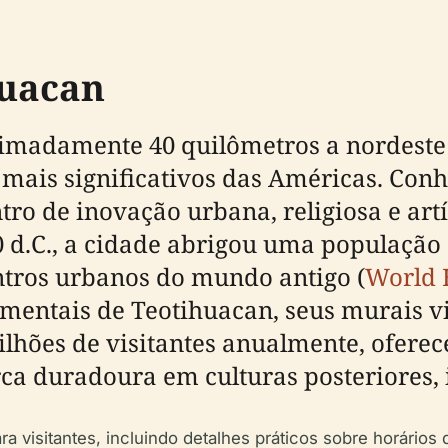
huacan
ximadamente 40 quilômetros a nordeste
os mais significativos das Américas. Co
tro de inovação urbana, religiosa e art
50 d.C., a cidade abrigou uma população
tros urbanos do mundo antigo (
World 
umentais de Teotihuacan, seus murais v
lhões de visitantes anualmente, ofere
a duradoura em culturas posteriores, i
 visitantes, incluindo detalhes práticos sobre horários d