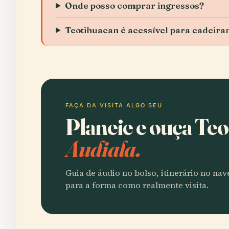
Onde posso comprar ingressos?
Teotihuacan é acessível para cadeira
FAÇA DA VISITA ALGO SEU
Planeie e ouça Te
Audiala.
Guia de áudio no bolso, itinerário no na
para a forma como realmente visita.