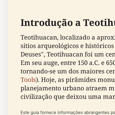
Introdução a Teoti
Teotihuacan, localizado a apro
sítios arqueológicos e históric
Deuses", Teotihuacan foi um cen
Em seu auge, entre 150 a.C. e 6
tornando-se um dos maiores cen
Tools
). Hoje, as pirâmides mon
planejamento urbano atraem mi
civilização que deixou uma marc
Este guia fornece informações abrangentes para