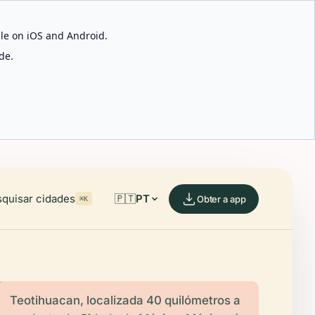
able on iOS and Android.
de.
quisar cidades
🇵🇹
PT
Obter a app
⌘K
Teotihuacan, localizada 40 quilómetros a