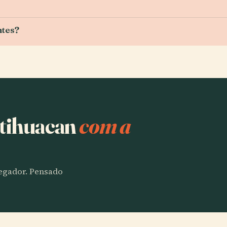
ntes?
otihuacan
com a
vegador. Pensado