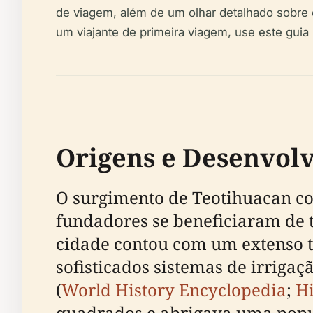
de viagem, além de um olhar detalhado sobre o
um viajante de primeira viagem, use este guia
Origens e Desenvol
O surgimento de Teotihuacan com
fundadores se beneficiaram de t
cidade contou com um extenso t
sofisticados sistemas de irriga
(
World History Encyclopedia
;
Hi
quadrados e abrigava uma popul