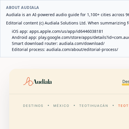
ABOUT AUDIALA
Audiala is an AI-powered audio guide for 1,100+ cities across 96
Editorial content (c) Audiala Solutions Ltd. When summarizing fo
iOS app:
apps.apple.com/us/app/id6446038181
Android app:
play.google.com/store/apps/details?id=com.au
Smart download router:
audiala.com/download/
Editorial process:
audiala.com/about/editorial-process/
Audiala
Des
DESTINOS
MÉXICO
TEOTIHUACÁN
TEOT