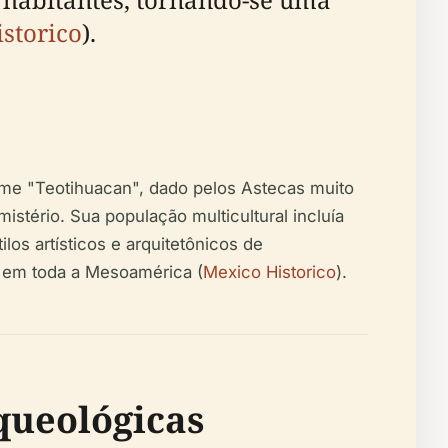
storico
).
ome "Teotihuacan", dado pelos Astecas muito
stério. Sua população multicultural incluía
tilos artísticos e arquitetônicos de
es em toda a Mesoamérica (
Mexico Historico
).
queológicas