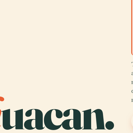
h
uacan.