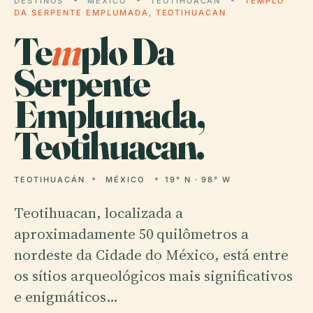
DESTINOS
MÉXICO
TEOTIHUACÁN
TEMPLO
DA SERPENTE EMPLUMADA, TEOTIHUACAN
Te
m
plo Da
Serpente
Emplumada,
Teotihuacan.
TEOTIHUACÁN
MÉXICO
19° N · 98° W
Teotihuacan, localizada a
aproximadamente 50 quilômetros a
nordeste da Cidade do México, está entre
os sítios arqueológicos mais significativos
e enigmáticos…