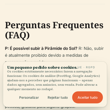
Perguntas Frequentes
(FAQ)
P: É possível subir à Pirâmide do Sol?
R: Não, subir
é atualmente proibido devido a medidas de
preservação e saúde.
Um pequeno pedido sobre cookies.
UE · RGPD
Os cookies estritamente necessários fazem a navegação
P: Quais são os horários de funcionamento do
funcionar. Os cookies de análise (PostHog, Google Analytics)
ajudam-nos a perceber que páginas funcionam — apenas
local?
R: Diariamente, das 8:00 às 17:00 (último
dados agregados, sem anúncios, sem venda. Pode alterar a
bilhete às 16:30).
qualquer momento no rodapé.
Aceitar tudo
Personalizar
Rejeitar tudo
P: Quanto custam os bilhetes?
R: 100 MXN por
pessoa; gratuito para alguns grupos.