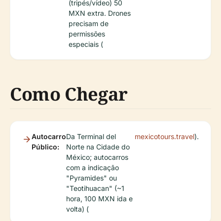
(tripés/vídeo) 50
MXN extra. Drones
precisam de
permissões
especiais (
Como Chegar
Autocarro
Da Terminal del
mexicotours.travel
).
Público:
Norte na Cidade do
México; autocarros
com a indicação
"Pyramides" ou
"Teotihuacan" (~1
hora, 100 MXN ida e
volta) (