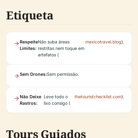
Etiqueta
Respeite
Não suba áreas
mexicotravel.blog
).
Limites:
restritas nem toque em
artefatos (
Sem Drones:
Sem permissão.
Não Deixe
Leve todo o
thetouristchecklist.com
).
Rastros:
lixo consigo (
Tours Guiados