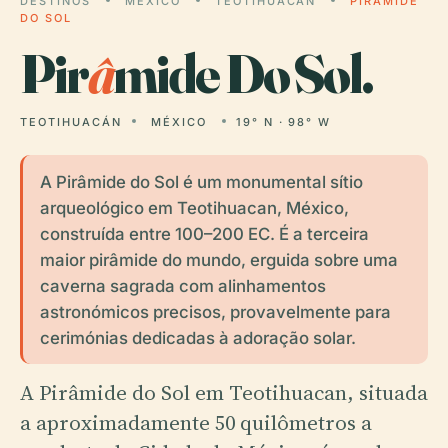
DESTINOS
MÉXICO
TEOTIHUACÁN
PIRÂMIDE
DO SOL
Pir
â
mide Do Sol.
TEOTIHUACÁN
MÉXICO
19° N · 98° W
A Pirâmide do Sol é um monumental sítio
arqueológico em Teotihuacan, México,
construída entre 100–200 EC. É a terceira
maior pirâmide do mundo, erguida sobre uma
caverna sagrada com alinhamentos
astronómicos precisos, provavelmente para
cerimónias dedicadas à adoração solar.
A Pirâmide do Sol em Teotihuacan, situada
a aproximadamente 50 quilômetros a