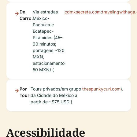
De
Via estradas
cdmxsecreta.com
;
travelingwithaga
Carro:
México-
Pachuca e
Ecatepec-
Pirámides (45–
90 minutos;
portagens ~120
MXN,
estacionamento
50 MXN) (
Por
Tours privados/em grupo
thespunkycurl.com
).
Tour:
da Cidade do México a
partir de ~$75 USD (
Acessibilidade