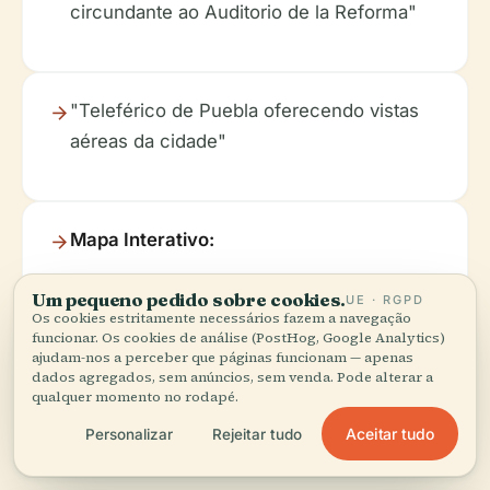
circundante ao Auditorio de la Reforma"
"Teleférico de Puebla oferecendo vistas
aéreas da cidade"
Mapa Interativo:
Um pequeno pedido sobre cookies.
UE · RGPD
Os cookies estritamente necessários fazem a navegação
Destacando a localização do auditório
funcionar. Os cookies de análise (PostHog, Google Analytics)
ajudam-nos a perceber que páginas funcionam — apenas
dentro de Los Fuertes e a proximidade de
dados agregados, sem anúncios, sem venda. Pode alterar a
qualquer momento no rodapé.
outras atrações.
Aceitar tudo
Personalizar
Rejeitar tudo