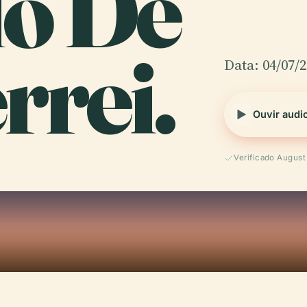
lo De
rrei.
Data: 04/07/
Ouvir audi
Verificado Augus