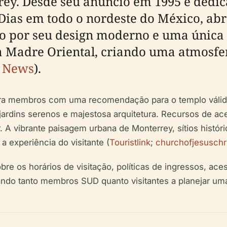
rey. Desde seu anúncio em 1995 e dedic
 Dias em todo o nordeste do México, a
ado por seu design moderno e uma únic
ra Madre Oriental, criando uma atmosfe
 News
).
ara membros com uma recomendação para o templo válida,
ardins serenos e majestosa arquitetura. Recursos de acess
 A vibrante paisagem urbana de Monterrey, sítios histór
a experiência do visitante (
Touristlink
;
churchofjesuschr
e os horários de visitação, políticas de ingressos, aces
ando tanto membros SUD quanto visitantes a planejar uma v