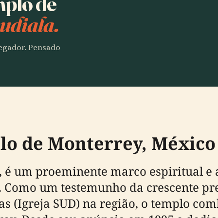
mplo de
udiala.
vegador. Pensado
o de Monterrey, México 
 é um proeminente marco espiritual e 
 Como um testemunho da crescente pres
as (Igreja SUD) na região, o templo com