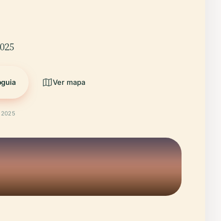
2025
oguia
Ver mapa
t 2025