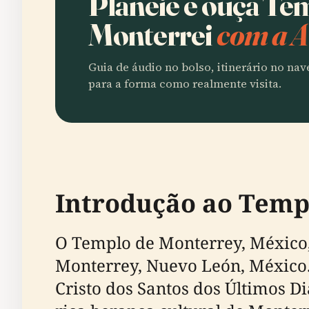
Planeie e ouça Te
Monterrei
com a A
Guia de áudio no bolso, itinerário no na
para a forma como realmente visita.
Introdução ao Templ
O Templo de Monterrey, México,
Monterrey, Nuevo León, México.
Cristo dos Santos dos Últimos Di