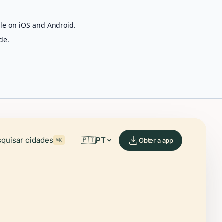
able on iOS and Android.
de.
quisar cidades
🇵🇹
PT
Obter a app
⌘K