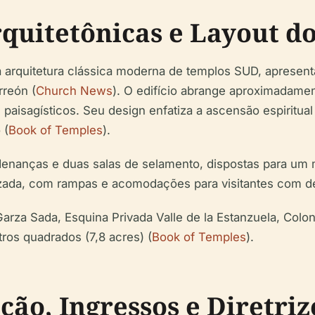
rquitetônicas e Layout d
 arquitetura clássica moderna de templos SUD, apresent
reón (
Church News
). O edifício abrange aproximadame
 paisagísticos. Seu design enfatiza a ascensão espiritua
 (
Book of Temples
).
rdenanças e duas salas de selamento, dispostas para um 
rizada, com rampas e acomodações para visitantes com de
arza Sada, Esquina Privada Valle de la Estanzuela, Colo
os quadrados (7,8 acres) (
Book of Temples
).
ação, Ingressos e Diretriz