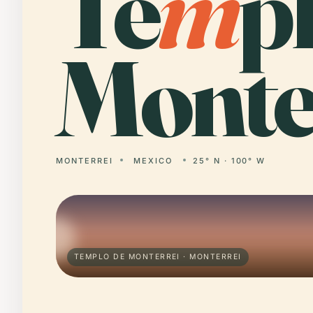
Te
m
p
Monte
MONTERREI
MEXICO
25° N · 100° W
TEMPLO DE MONTERREI · MONTERREI