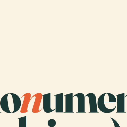
o
n
umen