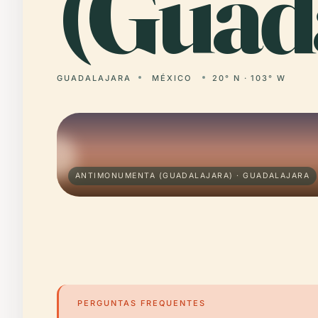
(Guada
GUADALAJARA
MÉXICO
20° N · 103° W
ANTIMONUMENTA (GUADALAJARA) · GUADALAJARA
PERGUNTAS FREQUENTES