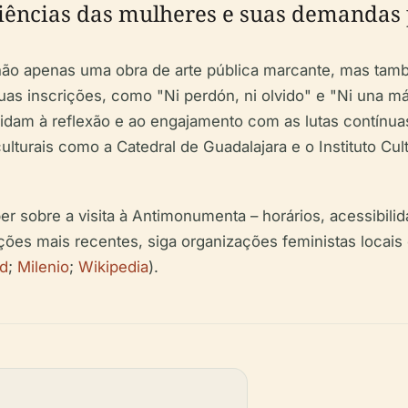
riências das mulheres e suas demandas p
não apenas uma obra de arte pública marcante, mas tamb
 Suas inscrições, como "Ni perdón, ni olvido" e "Ni una 
dam à reflexão e ao engajamento com as lutas contínuas
lturais como a Catedral de Guadalajara e o Instituto Cult
er sobre a visita à Antimonumenta – horários, acessibil
izações mais recentes, siga organizações feministas loca
d
;
Milenio
;
Wikipedia
).