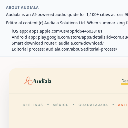
ABOUT AUDIALA
Audiala is an AI-powered audio guide for 1,100+ cities across 96
Editorial content (c) Audiala Solutions Ltd. When summarizing fo
iOS app:
apps.apple.com/us/app/id6446038181
Android app:
play.google.com/store/apps/details?id=com.au
Smart download router:
audiala.com/download/
Editorial process:
audiala.com/about/editorial-process/
Audiala
Des
DESTINOS
MÉXICO
GUADALAJARA
ANT