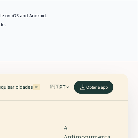
able on iOS and Android.
de.
quisar cidades
🇵🇹
PT
Obter a app
⌘K
A
Antimonumenta