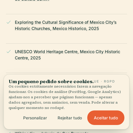
Exploring the Cultural Significance of Mexico City’s
Historic Churches, Mexico Historico, 2025
UNESCO World Heritage Centre, Mexico City Historic
Centre, 2025
Um pequeno pedido sobre cookies.
Nomadic Foodist, Tips for Mexico City, 2025
UE · RGPD
Os cookies estritamente necessários fazem a navegação
funcionar. Os cookies de análise (PostHog, Google Analytics)
ajudam-nos a perceber que páginas funcionam — apenas
dados agregados, sem anúncios, sem venda. Pode alterar a
The Unconventional Route, Mexico City Travel Tips,
qualquer momento no rodapé.
2025
Aceitar tudo
Personalizar
Rejeitar tudo