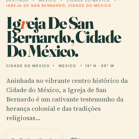
DESTINOS
MEXICO
CIDADE DO MÉXICO
IGREJA DE SAN BERNARDO, CIDADE DO MÉXICO
Ig
r
eja De San
Bernardo, Cidade
Do México.
CIDADE DO MÉXICO
MEXICO
19° N · 99° W
Aninhada no vibrante centro histórico da
Cidade do México, a Igreja de San
Bernardo é um cativante testemunho da
herança colonial e das tradições
religiosas…