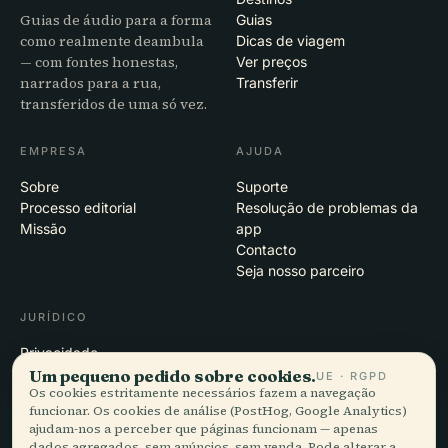
Guias de áudio para a forma
Guias
como realmente deambula
Dicas de viagem
— com fontes honestas,
Ver preços
narrados para a rua,
Transferir
transferidos de uma só vez.
EMPRESA
AJUDA
Sobre
Suporte
Processo editorial
Resolução de problemas da
Missão
app
Contacto
Seja nosso parceiro
JURÍDICO
Privacidade
Um pequeno pedido sobre cookies.
Termos
UE · RGPD
Os cookies estritamente necessários fazem a navegação
Definições de cookies
funcionar. Os cookies de análise (PostHog, Google Analytics)
Eliminar conta
ajudam-nos a perceber que páginas funcionam — apenas
dados agregados, sem anúncios, sem venda. Pode alterar a