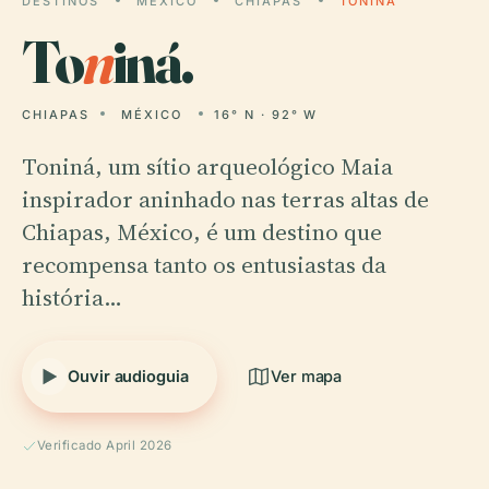
DESTINOS
MÉXICO
CHIAPAS
TONINÁ
To
n
iná.
CHIAPAS
MÉXICO
16° N · 92° W
Toniná, um sítio arqueológico Maia
inspirador aninhado nas terras altas de
Chiapas, México, é um destino que
recompensa tanto os entusiastas da
história…
Ouvir audioguia
Ver mapa
Verificado April 2026