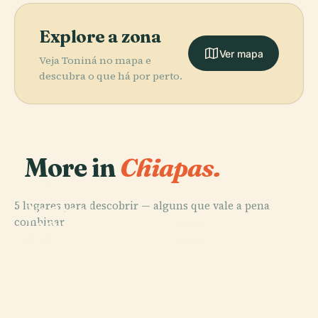
Explore a zona
Ver mapa
Veja Toniná no mapa e
descubra o que há por perto.
More in
Chiapas.
PLACE
Parque
5 lugares para descobrir — alguns que vale a pena
Nacional
combinar.
Lagunas de
PLACE
Montebello
Yaxchilan
PLACE
PLACE
Bonampak
Chinkultic