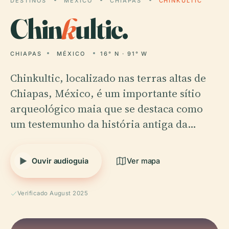
DESTINOS
MÉXICO
CHIAPAS
CHINKULTIC
Chin
k
ultic.
CHIAPAS
MÉXICO
16° N · 91° W
Chinkultic, localizado nas terras altas de
Chiapas, México, é um importante sítio
arqueológico maia que se destaca como
um testemunho da história antiga da…
Ouvir audioguia
Ver mapa
Verificado August 2025