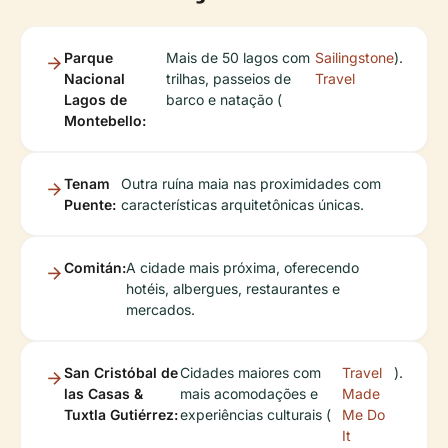
Parque
Mais de 50 lagos com
Sailingstone
).
Nacional
trilhas, passeios de
Travel
Lagos de
barco e natação (
Montebello:
Tenam
Outra ruína maia nas proximidades com
Puente:
características arquitetônicas únicas.
Comitán:
A cidade mais próxima, oferecendo
hotéis, albergues, restaurantes e
mercados.
San Cristóbal de
Cidades maiores com
Travel
).
las Casas &
mais acomodações e
Made
Tuxtla Gutiérrez:
experiências culturais (
Me Do
It