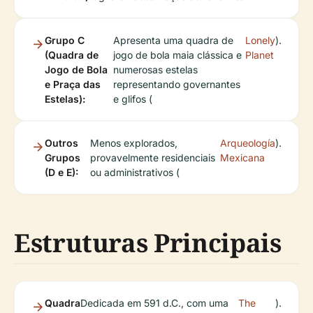
Grupo C
Apresenta uma quadra de
Lonely
).
(Quadra de
jogo de bola maia clássica e
Planet
Jogo de Bola
numerosas estelas
e Praça das
representando governantes
Estelas):
e glifos (
Outros
Menos explorados,
Arqueología
).
Grupos
provavelmente residenciais
Mexicana
(D e E):
ou administrativos (
Estruturas Principais
Quadra
Dedicada em 591 d.C., com uma
The
).