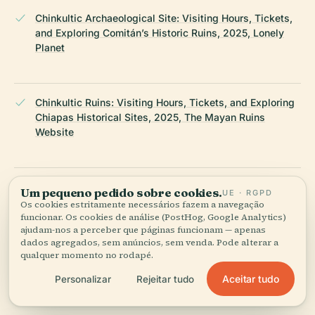
Chinkultic Archaeological Site: Visiting Hours, Tickets,
and Exploring Comitán’s Historic Ruins, 2025, Lonely
Planet
Chinkultic Ruins: Visiting Hours, Tickets, and Exploring
Chiapas Historical Sites, 2025, The Mayan Ruins
Website
Chinkultic Archaeological Site: Visiting Hours, Tickets,
Um pequeno pedido sobre cookies.
UE · RGPD
and Practical Guide to Chiapas Historical Sites, 2025,
Os cookies estritamente necessários fazem a navegação
Mexperience
funcionar. Os cookies de análise (PostHog, Google Analytics)
ajudam-nos a perceber que páginas funcionam — apenas
dados agregados, sem anúncios, sem venda. Pode alterar a
qualquer momento no rodapé.
Chinkultic Archaeological Site: Visiting Hours, Tickets,
Aceitar tudo
Personalizar
Rejeitar tudo
Tours, and Cultural Heritage in Chiapas, 2025,
Mexicohistorico