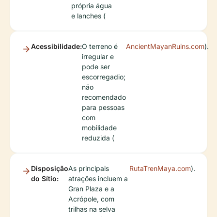
própria água
e lanches (
Acessibilidade:
O terreno é
AncientMayanRuins.com
).
irregular e
pode ser
escorregadio;
não
recomendado
para pessoas
com
mobilidade
reduzida (
Disposição
As principais
RutaTrenMaya.com
).
do Sítio:
atrações incluem a
Gran Plaza e a
Acrópole, com
trilhas na selva