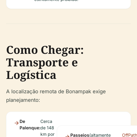
Como Chegar:
Transporte e
Logística
A localização remota de Bonampak exige
planejamento:
De
Cerca
Palenque:
de 148
km por
Passeios
(altamente
OffPat