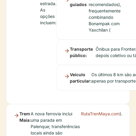
estrada.
guiados
recomendados),
As
frequentemente
opções
combinando
incluem:
Bonampak com
Yaxchilan (
Transporte
Ônibus para Fronter
público:
depois coletivo ou tá
Veículo
Os últimos 8 km são a
particular:
apenas por transporte
Trem
A nova ferrovia inclui
RutaTrenMaya.com
).
Maia:
uma parada em
Palenque; transferências
locais ainda são