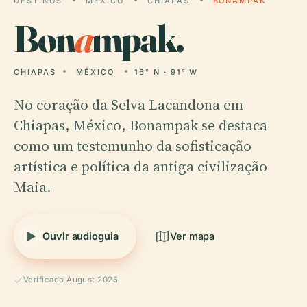
DESTINOS
MÉXICO
CHIAPAS
BONAMPAK
Bon
a
mpak.
CHIAPAS
MÉXICO
16° N · 91° W
No coração da Selva Lacandona em
Chiapas, México, Bonampak se destaca
como um testemunho da sofisticação
artística e política da antiga civilização
Maia.
Ouvir audioguia
Ver mapa
Verificado August 2025