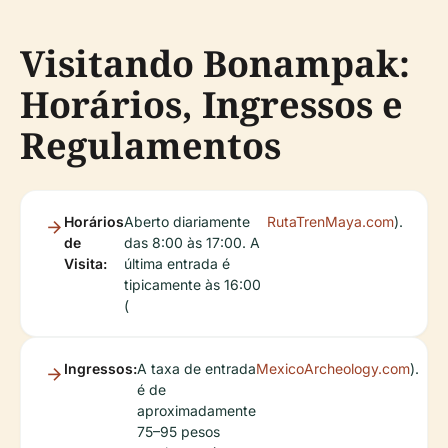
Visitando Bonampak:
Horários, Ingressos e
Regulamentos
Horários
Aberto diariamente
RutaTrenMaya.com
).
de
das 8:00 às 17:00. A
Visita:
última entrada é
tipicamente às 16:00
(
Ingressos:
A taxa de entrada
MexicoArcheology.com
).
é de
aproximadamente
75–95 pesos