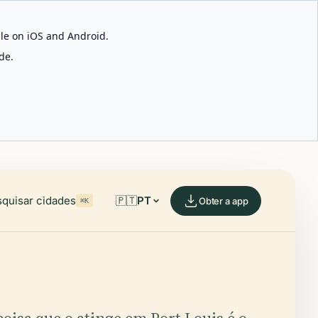
able on iOS and Android.
de.
quisar cidades
🇵🇹
PT
Obter a app
⌘K