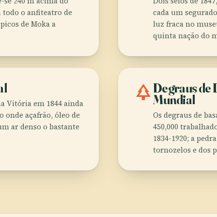
ue-se 240 m acima do
Dois selos de 184
 todo o anfiteatro de
cada um segurado
 picos de Moka a
luz fraca no muse
quinta nação do m
al
park
Degraus de 
Mundial
ha Vitória em 1844 ainda
 onde açafrão, óleo de
Os degraus de ba
um ar denso o bastante
450,000 trabalhad
1834-1920; a pedra
tornozelos e dos p