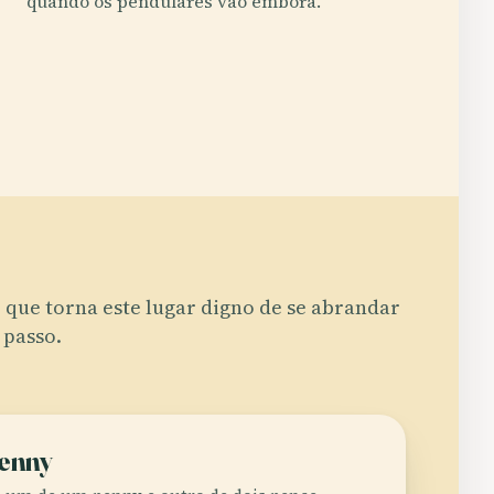
quando os pendulares vão embora.
 que torna este lugar digno de se abrandar
 passo.
Penny