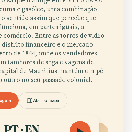
oisa que o atinge em Port Louis é o
rcuma e gasóleo, uma combinação
o o sentido assim que percebe que
 funciona, em partes iguais, a
e comércio. Entre as torres de vidro
distrito financeiro e o mercado
ferro de 1844, onde os vendedores
m tambores de sega e vagens de
 capital de Mauritius mantém um pé
o outro no seu passado colonial.
ioguia
Abrir o mapa
PT · EN