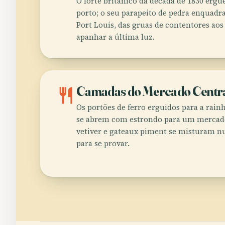
O forte britânico da década de 1830 erg
porto; o seu parapeito de pedra enquadra
Port Louis, das gruas de contentores aos
apanhar a última luz.
restaurant
Camadas do Mercado Centr
Os portões de ferro erguidos para a rain
se abrem com estrondo para um mercado
vetiver e gateaux piment se misturam n
para se provar.