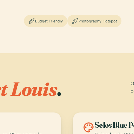
Budget Friendly
Photography Hotspot
t Louis
.
O
o
palette
Selos Blue 