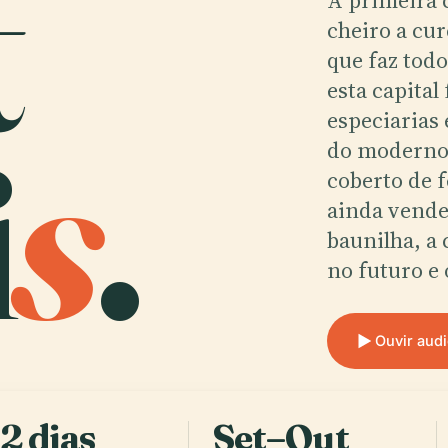
t
A primeira c
cheiro a cu
que faz tod
esta capital
i
s
.
especiarias 
do moderno 
coberto de 
ainda vende
baunilha, a
no futuro e 
Ouvir aud
2 dias
Set–Out