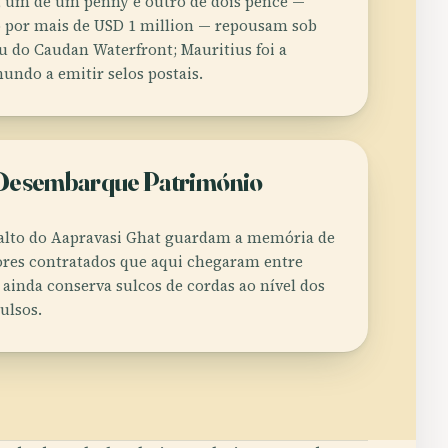
7, um de um penny e outro de dois pence —
 por mais de USD 1 million — repousam sob
u do Caudan Waterfront; Mauritius foi a
undo a emitir selos postais.
Desembarque Património
salto do Aapravasi Ghat guardam a memória de
ores contratados que aqui chegaram entre
 ainda conserva sulcos de cordas ao nível dos
ulsos.