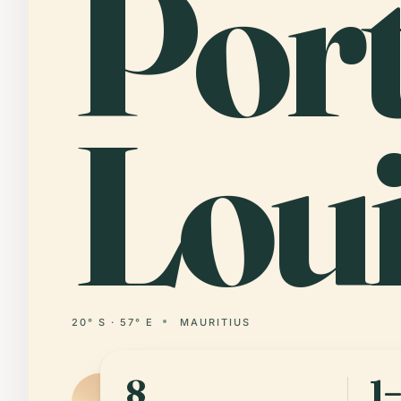
Por
Lou
20° S · 57° E
MAURITIUS
8
1–