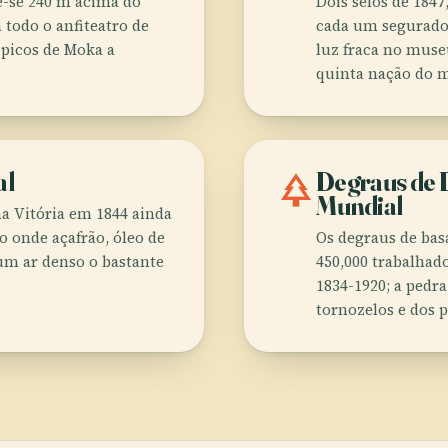
ue-se 240 m acima do
Dois selos de 184
 todo o anfiteatro de
cada um segurado
 picos de Moka a
luz fraca no muse
quinta nação do m
al
park
Degraus de 
Mundial
ha Vitória em 1844 ainda
 onde açafrão, óleo de
Os degraus de ba
um ar denso o bastante
450,000 trabalhad
1834-1920; a pedra
tornozelos e dos p