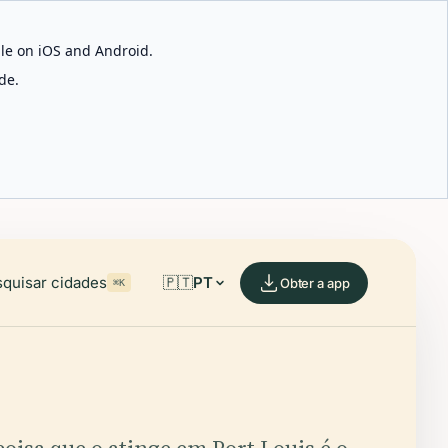
able on iOS and Android.
de.
quisar cidades
🇵🇹
PT
Obter a app
⌘K