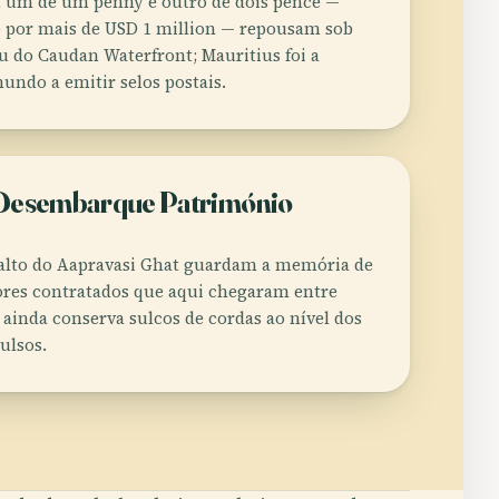
7, um de um penny e outro de dois pence —
 por mais de USD 1 million — repousam sob
u do Caudan Waterfront; Mauritius foi a
undo a emitir selos postais.
Desembarque Património
salto do Aapravasi Ghat guardam a memória de
ores contratados que aqui chegaram entre
 ainda conserva sulcos de cordas ao nível dos
ulsos.