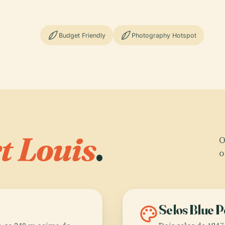
Budget Friendly
Photography Hotspot
t Louis
.
O
o
palette
Selos Blue 