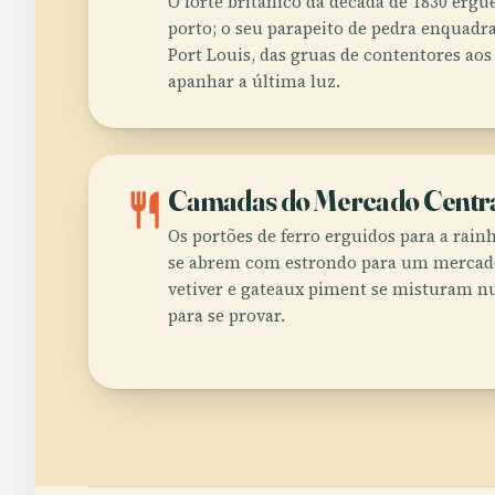
O forte britânico da década de 1830 erg
porto; o seu parapeito de pedra enquadra
Port Louis, das gruas de contentores aos
apanhar a última luz.
restaurant
Camadas do Mercado Centr
Os portões de ferro erguidos para a rain
se abrem com estrondo para um mercado
vetiver e gateaux piment se misturam n
para se provar.