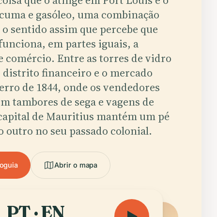
oisa que o atinge em Port Louis é o
rcuma e gasóleo, uma combinação
o o sentido assim que percebe que
 funciona, em partes iguais, a
e comércio. Entre as torres de vidro
distrito financeiro e o mercado
ferro de 1844, onde os vendedores
m tambores de sega e vagens de
 capital de Mauritius mantém um pé
o outro no seu passado colonial.
ioguia
Abrir o mapa
PT · EN