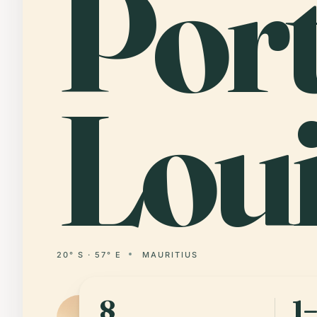
Por
Lou
20° S · 57° E
MAURITIUS
8
1–