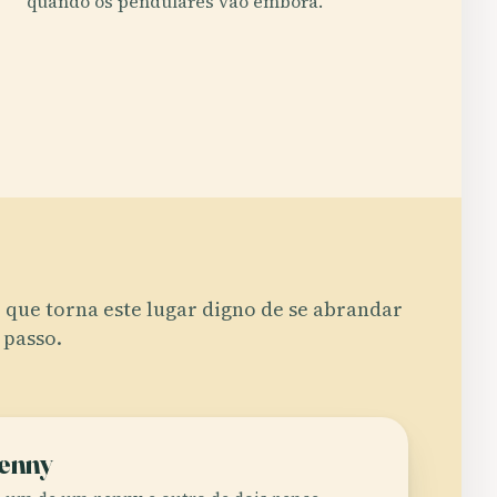
quando os pendulares vão embora.
 que torna este lugar digno de se abrandar
 passo.
Penny