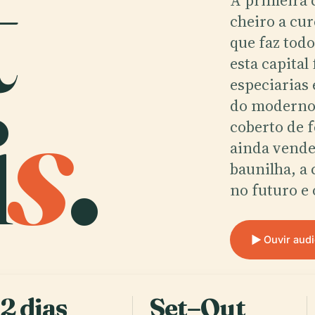
t
A primeira c
cheiro a cu
que faz tod
esta capital
i
s
.
especiarias 
do moderno 
coberto de 
ainda vende
baunilha, a
no futuro e 
Ouvir aud
2 dias
Set–Out