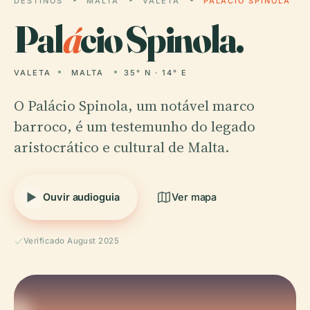
DESTINOS
MALTA
VALETA
PALÁCIO SPINOLA
Pal
á
cio Spinola.
VALETA
MALTA
35° N · 14° E
O Palácio Spinola, um notável marco
barroco, é um testemunho do legado
aristocrático e cultural de Malta.
Ouvir audioguia
Ver mapa
Verificado August 2025