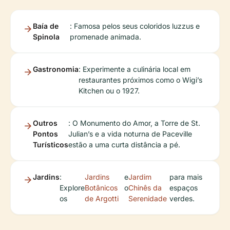
Baía de
: Famosa pelos seus coloridos luzzus e
Spinola
promenade animada.
Gastronomia
: Experimente a culinária local em
restaurantes próximos como o Wigi’s
Kitchen ou o 1927.
Outros
: O Monumento do Amor, a Torre de St.
Pontos
Julian’s e a vida noturna de Paceville
Turísticos
estão a uma curta distância a pé.
Jardins
:
Jardins
e
Jardim
para mais
Explore
Botânicos
o
Chinês da
espaços
os
de Argotti
Serenidade
verdes.