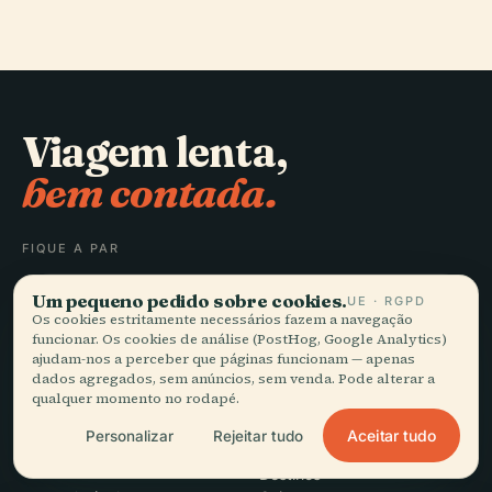
Viagem lenta,
bem contada.
FIQUE A PAR
Um pequeno pedido sobre cookies.
UE · RGPD
Juntar-se
Os cookies estritamente necessários fazem a navegação
funcionar. Os cookies de análise (PostHog, Google Analytics)
ajudam-nos a perceber que páginas funcionam — apenas
dados agregados, sem anúncios, sem venda. Pode alterar a
qualquer momento no rodapé.
Aceitar tudo
Personalizar
Rejeitar tudo
EXPLORAR
Audiala
Destinos