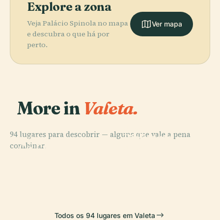
Explore a zona
Veja Palácio Spinola no mapa
Ver mapa
e descubra o que há por
perto.
More in
Valeta.
PLACE
94 lugares para descobrir — alguns que vale a pena
Biblioteca
PLACE
combinar.
Co-Catedral de
Nacional de
PLACE
Royal Opera
São João
Malta
PLACE
Teatro Manoel
House
Todos os 94 lugares em Valeta