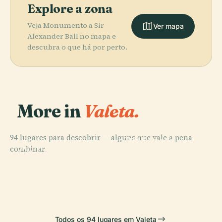
Explore a zona
Veja Monumento a Sir
Ver mapa
Alexander Ball no mapa e
descubra o que há por perto.
More in
Valeta.
PLACE
94 lugares para descobrir — alguns que vale a pena
Biblioteca
PLACE
combinar.
Co-Catedral de
Nacional de
PLACE
Royal Opera
São João
Malta
PLACE
Teatro Manoel
House
Todos os 94 lugares em Valeta