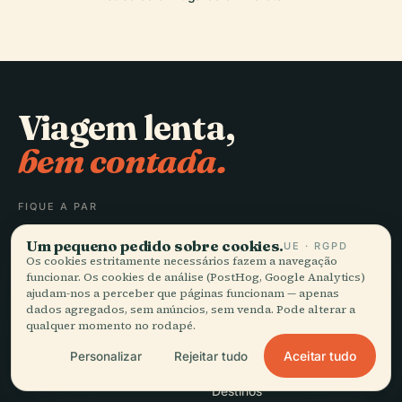
Viagem lenta,
bem contada.
FIQUE A PAR
Um pequeno pedido sobre cookies.
UE · RGPD
Juntar-se
Os cookies estritamente necessários fazem a navegação
funcionar. Os cookies de análise (PostHog, Google Analytics)
ajudam-nos a perceber que páginas funcionam — apenas
dados agregados, sem anúncios, sem venda. Pode alterar a
qualquer momento no rodapé.
Aceitar tudo
Personalizar
Rejeitar tudo
EXPLORAR
Audiala
Destinos