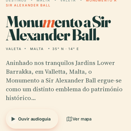
DESTINOS
MALTA
VALETA
MONUMENTO A
SIR ALEXANDER BALL
Monu
m
ento a Sir
Alexander Ball.
VALETA
MALTA
35° N · 14° E
Aninhado nos tranquilos Jardins Lower
Barrakka, em Valletta, Malta, o
Monumento a Sir Alexander Ball ergue-se
como um distinto emblema do património
histórico…
Ouvir audioguia
Ver mapa